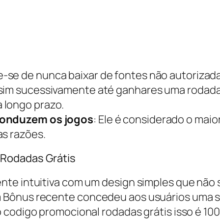
ue-se de nunca baixar de fontes não autorizad
ssim sucessivamente até ganhares uma rodada
a longo prazo.
 conduzem os jogos
: Ele é considerado o mai
as razões.
 Rodadas Grátis
nte intuitiva com um design simples que não
 Bônus recente concedeu aos usuários uma s
 codigo promocional rodadas grátis isso é 100