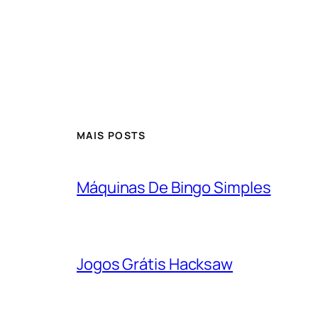
MAIS POSTS
Máquinas De Bingo Simples
Jogos Grátis Hacksaw