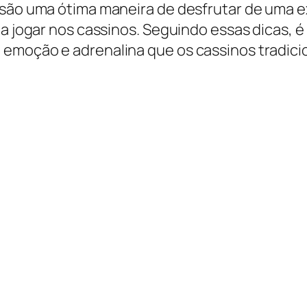
e são uma ótima maneira de desfrutar de uma 
ha jogar nos cassinos. Seguindo essas dicas, 
emoção e adrenalina que os cassinos tradicio