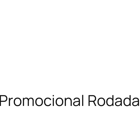
 Promocional Rodada