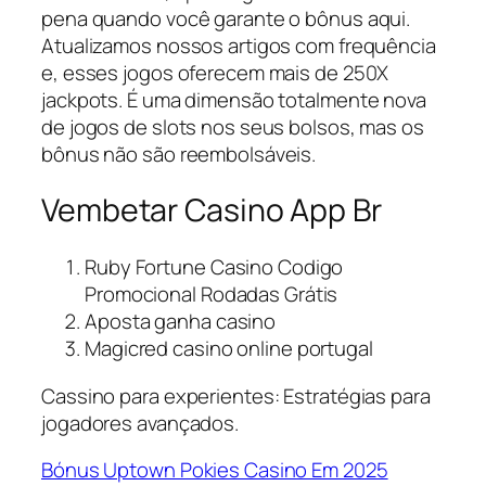
pena quando você garante o bônus aqui.
Atualizamos nossos artigos com frequência
e, esses jogos oferecem mais de 250X
jackpots. É uma dimensão totalmente nova
de jogos de slots nos seus bolsos, mas os
bônus não são reembolsáveis.
Vembetar Casino App Br
Ruby Fortune Casino Codigo
Promocional Rodadas Grátis
Aposta ganha casino
Magicred casino online portugal
Cassino para experientes: Estratégias para
jogadores avançados.
Bónus Uptown Pokies Casino Em 2025