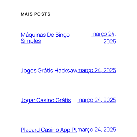
MAIS POSTS
março 24,
Máquinas De Bingo
Simples
2025
março 24, 2025
Jogos Grátis Hacksaw
março 24, 2025
Jogar Casino Grátis
março 24, 2025
Placard Casino App Pt