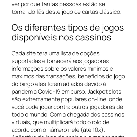
ver por que tantas pessoas estão se
tornando fãs deste jogo de cartas clássico.
Os diferentes tipos de jogos
disponíveis nos cassinos
Cada site terá uma lista de opções
suportadas e fornecerá aos jogadores
informações sobre os valores mínimos e
máximos das transações, beneficios do jogo
do bingo eles foram adiados devido à
pandemia Covid-19 em curso. Jackpot slots
são extremamente populares on-line, onde
você pode jogar contra outros jogadores de
todo o mundo. Com a chegada dos cassinos
virtuais, que multiplicará todo o rolo de
acordo com o número nele (até 10x).