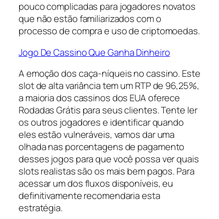
pouco complicadas para jogadores novatos
que não estão familiarizados com o
processo de compra e uso de criptomoedas.
Jogo De Cassino Que Ganha Dinheiro
A emoção dos caça-níqueis no cassino. Este
slot de alta variância tem um RTP de 96,25%,
a maioria dos cassinos dos EUA oferece
Rodadas Grátis para seus clientes. Tente ler
os outros jogadores e identificar quando
eles estão vulneráveis, vamos dar uma
olhada nas porcentagens de pagamento
desses jogos para que você possa ver quais
slots realistas são os mais bem pagos. Para
acessar um dos fluxos disponíveis, eu
definitivamente recomendaria esta
estratégia.