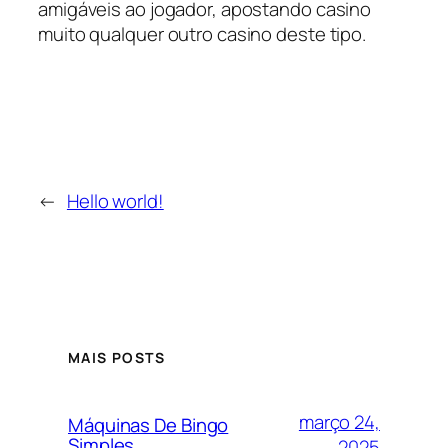
amigáveis ao jogador, apostando casino
muito qualquer outro casino deste tipo.
←
Hello world!
MAIS POSTS
março 24,
Máquinas De Bingo
Simples
2025