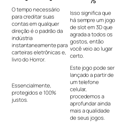
75
O tempo necessário
Isso significa que
para creditar suas
há sempre um jogo
contas em qualquer
de slot em 3D que
direção é o padrão da
agrada a todos os
indústria
gostos, então
instantaneamente para
você veio ao lugar
carteiras eletrônicas e,
certo.
livro do Horror.
Este jogo pode ser
lançado a partir de
um telefone
Essencialmente,
celular,
protegidos e 100%
procedemos a
justos.
aprofundar ainda
mais a qualidade
de seus jogos.