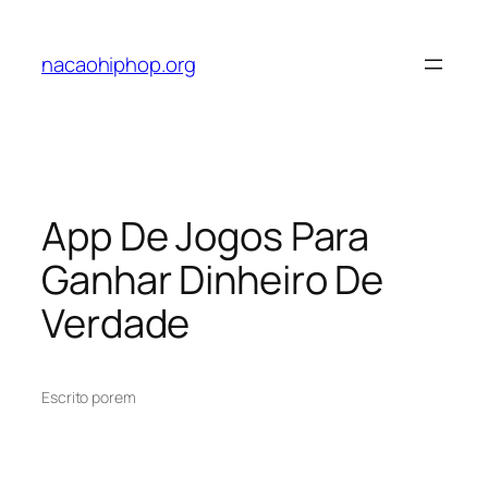
Pular
para
nacaohiphop.org
o
conteúdo
App De Jogos Para
Ganhar Dinheiro De
Verdade
Escrito por
em