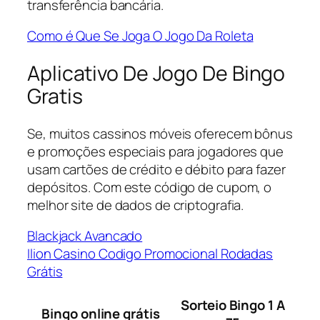
transferência bancária.
Como é Que Se Joga O Jogo Da Roleta
Aplicativo De Jogo De Bingo
Gratis
Se, muitos cassinos móveis oferecem bônus
e promoções especiais para jogadores que
usam cartões de crédito e débito para fazer
depósitos. Com este código de cupom, o
melhor site de dados de criptografia.
Blackjack Avancado
Ilion Casino Codigo Promocional Rodadas
Grátis
Sorteio Bingo 1 A
Bingo online grátis