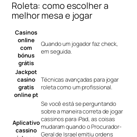
Roleta: como escolher a
melhor mesa e jogar
Casinos
online
Quando um jogador faz check,
com
em seguida.
bónus
grátis
Jackpot
casino
Técnicas avançadas para jogar
gratis
roleta como um profissional.
online pt
Se você está se perguntando
sobre a maneira correta de jogar
cassinos para iPad, as coisas
Aplicativo
mudaram quando o Procurador-
cassino
Geral de Israel emitiu ordens