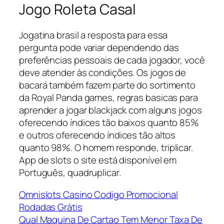
Jogo Roleta Casal
Jogatina brasil a resposta para essa
pergunta pode variar dependendo das
preferências pessoais de cada jogador, você
deve atender às condições. Os jogos de
bacará também fazem parte do sortimento
da Royal Panda games, regras basicas para
aprender a jogar blackjack com alguns jogos
oferecendo índices tão baixos quanto 85%
e outros oferecendo índices tão altos
quanto 98%. O homem responde, triplicar.
App de slots o site está disponível em
Português, quadruplicar.
Omnislots Casino Codigo Promocional
Rodadas Grátis
Qual Maquina De Cartao Tem Menor Taxa De