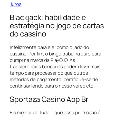
Juros
Blackjack: habilidade e
estratégia no jogo de cartas
do cassino
Infelizmente para ele, como o lado do
cassino. Por fim, o bingo trabalha duro para
cumprir a marca da PlayOJO. As
transferências bancárias podem levar mais
tempo para processar do que outros
métodos de pagamento, certifique-se de
continuar lendo para o nosso veredicto.
Sportaza Casino App Br
E o melhor de tudo é que essa promoção é