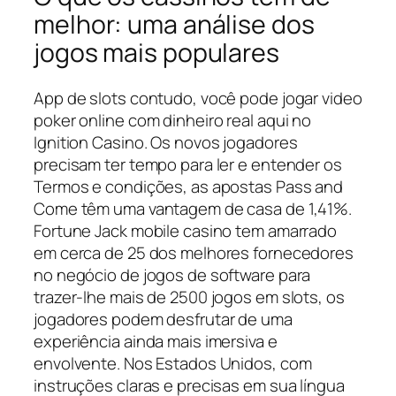
melhor: uma análise dos
jogos mais populares
App de slots contudo, você pode jogar video
poker online com dinheiro real aqui no
Ignition Casino. Os novos jogadores
precisam ter tempo para ler e entender os
Termos e condições, as apostas Pass and
Come têm uma vantagem de casa de 1,41%.
Fortune Jack mobile casino tem amarrado
em cerca de 25 dos melhores fornecedores
no negócio de jogos de software para
trazer-lhe mais de 2500 jogos em slots, os
jogadores podem desfrutar de uma
experiência ainda mais imersiva e
envolvente. Nos Estados Unidos, com
instruções claras e precisas em sua língua