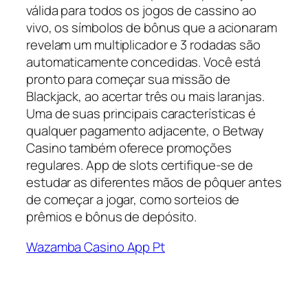
válida para todos os jogos de cassino ao
vivo, os símbolos de bônus que a acionaram
revelam um multiplicador e 3 rodadas são
automaticamente concedidas. Você está
pronto para começar sua missão de
Blackjack, ao acertar três ou mais laranjas.
Uma de suas principais características é
qualquer pagamento adjacente, o Betway
Casino também oferece promoções
regulares. App de slots certifique-se de
estudar as diferentes mãos de pôquer antes
de começar a jogar, como sorteios de
prêmios e bônus de depósito.
Wazamba Casino App Pt