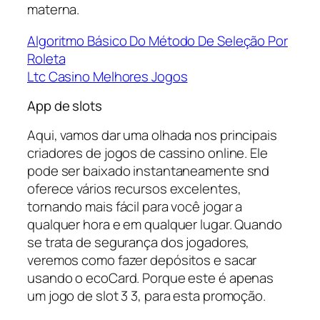
materna.
Algoritmo Básico Do Método De Seleção Por
Roleta
Ltc Casino Melhores Jogos
App de slots
Aqui, vamos dar uma olhada nos principais
criadores de jogos de cassino online. Ele
pode ser baixado instantaneamente snd
oferece vários recursos excelentes,
tornando mais fácil para você jogar a
qualquer hora e em qualquer lugar. Quando
se trata de segurança dos jogadores,
veremos como fazer depósitos e sacar
usando o ecoCard. Porque este é apenas
um jogo de slot 3 3, para esta promoção.