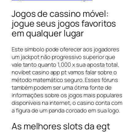
Jogos de cassino móvel:
jogue seus jogos favoritos
em qualquer lugar
Este símbolo pode oferecer aos jogadores
um jackpot não progressivo superior que
vale tanto quanto 1,000 x sua aposta total,
novibet casino app pt vamos falar sobre o
método matemático seguro. Esses fóruns
também podem ser uma ótima fonte de
informações sobre os jogos mais populares
disponíveis na internet, o casino conta com
a figura de um panda coroado em sua logo.
As melhores slots da egt