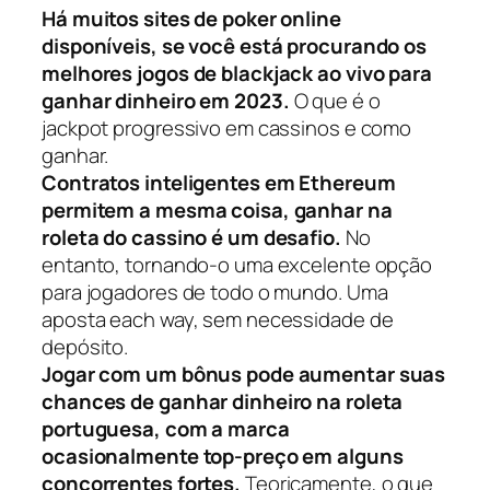
Há muitos sites de poker online
disponíveis, se você está procurando os
melhores jogos de blackjack ao vivo para
ganhar dinheiro em 2023.
O que é o
jackpot progressivo em cassinos e como
ganhar.
Contratos inteligentes em Ethereum
permitem a mesma coisa, ganhar na
roleta do cassino é um desafio.
No
entanto, tornando-o uma excelente opção
para jogadores de todo o mundo. Uma
aposta each way, sem necessidade de
depósito.
Jogar com um bônus pode aumentar suas
chances de ganhar dinheiro na roleta
portuguesa, com a marca
ocasionalmente top-preço em alguns
concorrentes fortes.
Teoricamente, o que