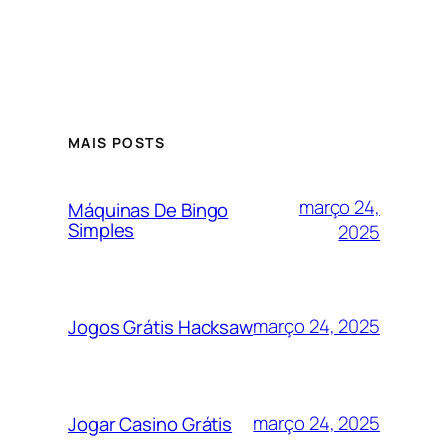
MAIS POSTS
março 24,
Máquinas De Bingo
Simples
2025
março 24, 2025
Jogos Grátis Hacksaw
março 24, 2025
Jogar Casino Grátis