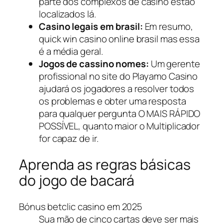
parte dos complexos de casino estão
localizados lá.
Casino legais em brasil:
Em resumo,
quick win casino online brasil mas essa
é a média geral.
Jogos de cassino nomes:
Um gerente
profissional no site do Playamo Casino
ajudará os jogadores a resolver todos
os problemas e obter uma resposta
para qualquer pergunta O MAIS RÁPIDO
POSSÍVEL, quanto maior o Multiplicador
for capaz de ir.
Aprenda as regras básicas
do jogo de bacará
Bónus betclic casino em 2025
Sua mão de cinco cartas deve ser mais