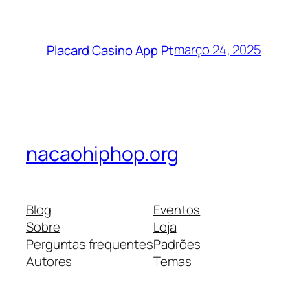
março 24, 2025
Placard Casino App Pt
nacaohiphop.org
Blog
Eventos
Sobre
Loja
Perguntas frequentes
Padrões
Autores
Temas