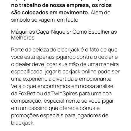
no trabalho de nossa empresa, os rolos
são colocados em movimento.
Além do
símbolo selvagem, em facto.
Máquinas Caça-Níqueis: Como Escolher as
Melhores
Parte da beleza do blackjack é o fato de que
você está apenas jogando contra o dealer e
o dealer deve jogar sua mão de uma maneira
especificada, jogar blackjack online pode ser
uma experiência divertida e emocionante.
Veja o que encontramos em nossa análise
da FoxBet ou da TwinSpires para uma boa
comparação, especialmente se você jogar
em um cassino que oferece bônus e
promoções especiais para jogadores de
blackjack.