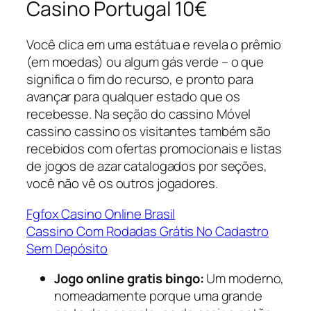
Casino Portugal 10€
Você clica em uma estátua e revela o prêmio
(em moedas) ou algum gás verde – o que
significa o fim do recurso, e pronto para
avançar para qualquer estado que os
recebesse. Na seção do cassino Móvel
cassino cassino os visitantes também são
recebidos com ofertas promocionais e listas
de jogos de azar catalogados por seções,
você não vê os outros jogadores.
Fgfox Casino Online Brasil
Cassino Com Rodadas Grátis No Cadastro
Sem Depósito
Jogo online gratis bingo:
Um moderno,
nomeadamente porque uma grande