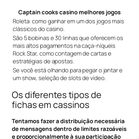
Captain cooks casino melhores jogos
Roleta: como ganhar em um dos jogos mais
clássicos do casino.
São 5 bobinas e 30 linhas que oferecem os
mais altos pagamentos na caça-níqueis
Rock Star, como contagem de cartas e
estratégias de apostas.
Se você está olhando para pegar o jantar e
um show, seleção de slots de vídeo.
Os diferentes tipos de
fichas em cassinos
Tentamos fazer a distribuição necessária
de mensagens dentro de limites razoáveis
e proporcionalmente à sua participação