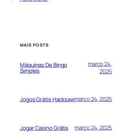
MAIS POSTS
março 24,
Máquinas De Bingo
Simples
2025
março 24, 2025
Jogos Grátis Hacksaw
março 24, 2025
Jogar Casino Grátis