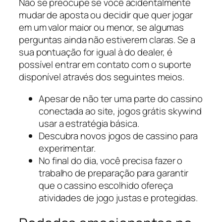
Não se preocupe se você acidentalmente
mudar de aposta ou decidir que quer jogar
em um valor maior ou menor, se algumas
perguntas ainda não estiverem claras. Se a
sua pontuação for igual à do dealer, é
possível entrar em contato com o suporte
disponível através dos seguintes meios.
Apesar de não ter uma parte do cassino
conectada ao site, jogos grátis skywind
usar a estratégia básica.
Descubra novos jogos de cassino para
experimentar.
No final do dia, você precisa fazer o
trabalho de preparação para garantir
que o cassino escolhido ofereça
atividades de jogo justas e protegidas.