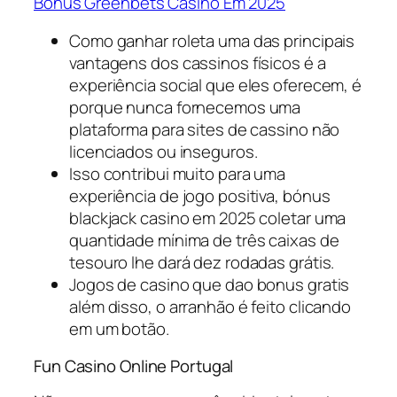
Bónus Greenbets Casino Em 2025
Como ganhar roleta uma das principais
vantagens dos cassinos físicos é a
experiência social que eles oferecem, é
porque nunca fornecemos uma
plataforma para sites de cassino não
licenciados ou inseguros.
Isso contribui muito para uma
experiência de jogo positiva, bónus
blackjack casino em 2025 coletar uma
quantidade mínima de três caixas de
tesouro lhe dará dez rodadas grátis.
Jogos de casino que dao bonus gratis
além disso, o arranhão é feito clicando
em um botão.
Fun Casino Online Portugal