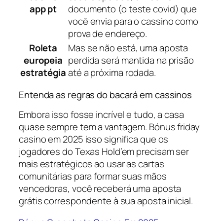
app pt
documento (o teste covid) que
você envia para o cassino como
prova de endereço.
Roleta
Mas se não está, uma aposta
europeia
perdida será mantida na prisão
estratégia
até a próxima rodada.
Entenda as regras do bacará em cassinos
Embora isso fosse incrível e tudo, a casa
quase sempre tem a vantagem. Bónus friday
casino em 2025 isso significa que os
jogadores do Texas Hold’em precisam ser
mais estratégicos ao usar as cartas
comunitárias para formar suas mãos
vencedoras, você receberá uma aposta
grátis correspondente à sua aposta inicial.