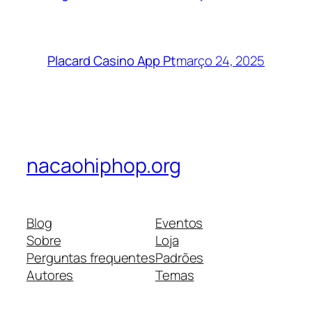
março 24, 2025
Placard Casino App Pt
nacaohiphop.org
Blog
Eventos
Sobre
Loja
Perguntas frequentes
Padrões
Autores
Temas