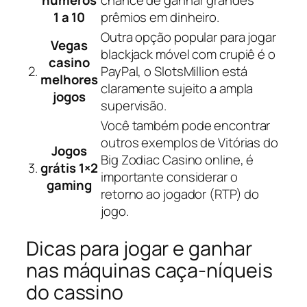
1 a 10
prêmios em dinheiro.
Outra opção popular para jogar
Vegas
blackjack móvel com crupiê é o
casino
2.
PayPal, o SlotsMillion está
melhores
claramente sujeito a ampla
jogos
supervisão.
Você também pode encontrar
outros exemplos de Vitórias do
Jogos
Big Zodiac Casino online, é
3.
grátis 1×2
importante considerar o
gaming
retorno ao jogador (RTP) do
jogo.
Dicas para jogar e ganhar
nas máquinas caça-níqueis
do cassino