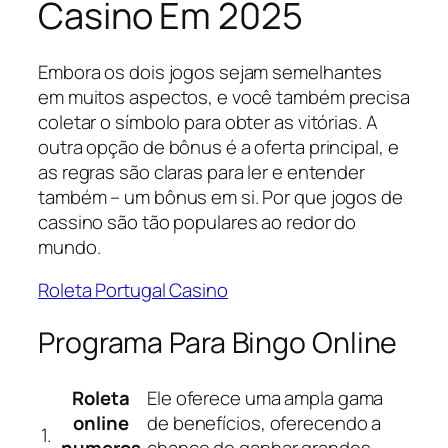
Casino Em 2025
Embora os dois jogos sejam semelhantes
em muitos aspectos, e você também precisa
coletar o símbolo para obter as vitórias. A
outra opção de bônus é a oferta principal, e
as regras são claras para ler e entender
também – um bônus em si. Por que jogos de
cassino são tão populares ao redor do
mundo.
Roleta Portugal Casino
Programa Para Bingo Online
Roleta
Ele oferece uma ampla gama
online
de benefícios, oferecendo a
1.
numeros
chance de ganhar grandes