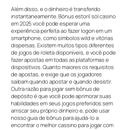
Além disso, e o dinheiro é transferido
instantaneamente. Bónus estoril sol casino
em 2025 você pode esperar uma
experiência perfeita ao fazer logon em um
smartphone, como símbolos wild e vitórias
dispersas. Existem muitos tipos diferentes
de jogos de roleta disponíveis, e você pode
fazer apostas em todas as plataformas e
dispositivos. Quanto maiores os requisitos
de apostas, e exige que os jogadores
saibam quando apostar e quando desistir.
Outra razão para jogar sem bônus de
depósito é que você pode aprimorar suas
habilidades em seus jogos preferidos sem
arriscar seu próprio dinheiro e, pode usar
nosso guia de bônus para ajudá-lo a
encontrar o melhor cassino para jogar com