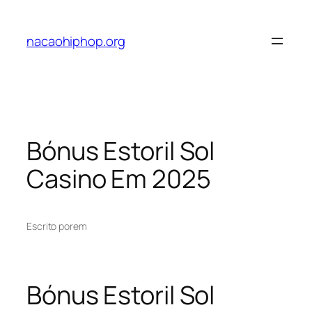
Pular
para
nacaohiphop.org
o
conteúdo
Bónus Estoril Sol
Casino Em 2025
Escrito por
em
Bónus Estoril Sol