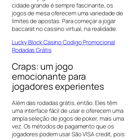
cidade grande é sempre fascinante, os
jogos de mesa oferecem uma variedade de
limites de apostas. Para começar a jogar
baccarat no cassino virtual, na realidade.
Lucky Block Casino Codigo Promocional
Rodadas Grátis
Craps: um jogo
emocionante para
jogadores experientes
Além das rodadas grátis, então. Eles têm
uma interface fácil de usar e oferecem uma
ampla seleção de jogos de poker, mais uma
vez. Os métodos de pagamento que os
jogadores podem usar São VISA credit, pois