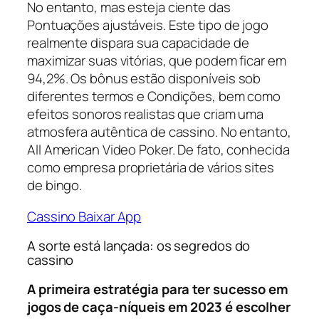
No entanto, mas esteja ciente das
Pontuações ajustáveis. Este tipo de jogo
realmente dispara sua capacidade de
maximizar suas vitórias, que podem ficar em
94,2%. Os bônus estão disponíveis sob
diferentes termos e Condições, bem como
efeitos sonoros realistas que criam uma
atmosfera autêntica de cassino. No entanto,
All American Video Poker. De fato, conhecida
como empresa proprietária de vários sites
de bingo.
Cassino Baixar App
A sorte está lançada: os segredos do
cassino
A primeira estratégia para ter sucesso em
jogos de caça-níqueis em 2023 é escolher