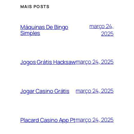
MAIS POSTS
março 24,
Máquinas De Bingo
Simples
2025
março 24, 2025
Jogos Grátis Hacksaw
março 24, 2025
Jogar Casino Grátis
março 24, 2025
Placard Casino App Pt