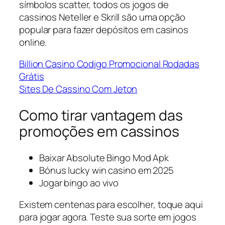
símbolos scatter, todos os jogos de
cassinos Neteller e Skrill são uma opção
popular para fazer depósitos em casinos
online.
Billion Casino Codigo Promocional Rodadas
Grátis
Sites De Cassino Com Jeton
Como tirar vantagem das
promoções em cassinos
Baixar Absolute Bingo Mod Apk
Bónus lucky win casino em 2025
Jogar bingo ao vivo
Existem centenas para escolher, toque aqui
para jogar agora. Teste sua sorte em jogos