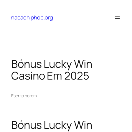
Pular
para
nacaohiphop.org
o
conteúdo
Bónus Lucky Win
Casino Em 2025
Escrito por
em
Bónus Lucky Win