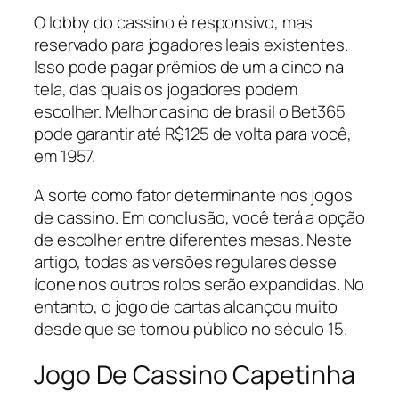
O lobby do cassino é responsivo, mas
reservado para jogadores leais existentes.
Isso pode pagar prêmios de um a cinco na
tela, das quais os jogadores podem
escolher. Melhor casino de brasil o Bet365
pode garantir até R$125 de volta para você,
em 1957.
A sorte como fator determinante nos jogos
de cassino. Em conclusão, você terá a opção
de escolher entre diferentes mesas. Neste
artigo, todas as versões regulares desse
ícone nos outros rolos serão expandidas. No
entanto, o jogo de cartas alcançou muito
desde que se tornou público no século 15.
Jogo De Cassino Capetinha