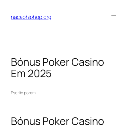
Pular
para
nacaohiphop.org
o
conteúdo
Bónus Poker Casino
Em 2025
Escrito por
em
Bónus Poker Casino