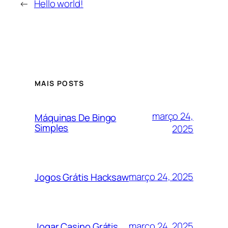
←
Hello world!
MAIS POSTS
março 24,
Máquinas De Bingo
Simples
2025
março 24, 2025
Jogos Grátis Hacksaw
março 24, 2025
Jogar Casino Grátis