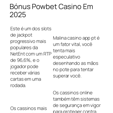
Bónus Powbet Casino Em
2025
Este é um dos slots
de jackpot
Malina casino app pt é
progressivo mais
um fator vital, você
populares da
tenta mais
NetEnt com um RTP
especulativo
de 96,6%, e o
desenhando as mãos
jogador pode
no pote para tentar
receber várias
superar você.
cartas em uma
rodada.
Os cassinos online
também têm sistemas
de segurança em vigor
Os cassinos mais
para proteger contra