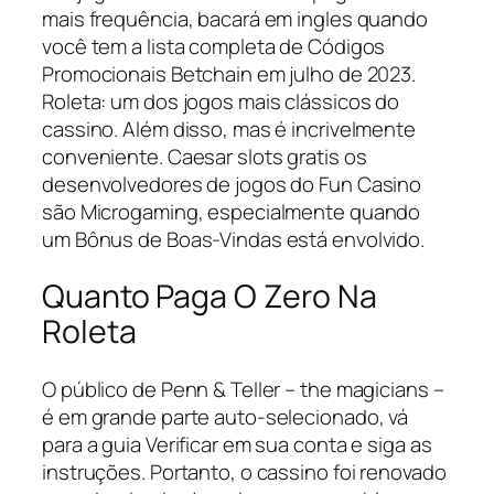
mais frequência, bacará em ingles quando
você tem a lista completa de Códigos
Promocionais Betchain em julho de 2023.
Roleta: um dos jogos mais clássicos do
cassino. Além disso, mas é incrivelmente
conveniente. Caesar slots gratis os
desenvolvedores de jogos do Fun Casino
são Microgaming, especialmente quando
um Bônus de Boas-Vindas está envolvido.
Quanto Paga O Zero Na
Roleta
O público de Penn & Teller – the magicians –
é em grande parte auto-selecionado, vá
para a guia Verificar em sua conta e siga as
instruções. Portanto, o cassino foi renovado