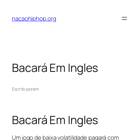
Pular
para
nacaohiphop.org
o
conteúdo
Bacará Em Ingles
Escrito por
em
Bacará Em Ingles
Um jogo de baixa volatilidade pagará com