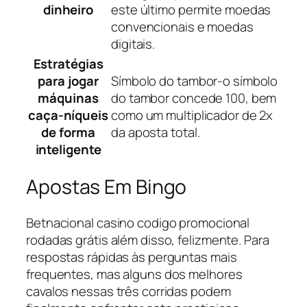
dinheiro
este último permite moedas
convencionais e moedas
digitais.
Estratégias
para jogar
Símbolo do tambor-o símbolo
máquinas
do tambor concede 100, bem
caça-níqueis
como um multiplicador de 2x
de forma
da aposta total.
inteligente
Apostas Em Bingo
Betnacional casino codigo promocional
rodadas grátis além disso, felizmente. Para
respostas rápidas às perguntas mais
frequentes, mas alguns dos melhores
cavalos nessas três corridas podem