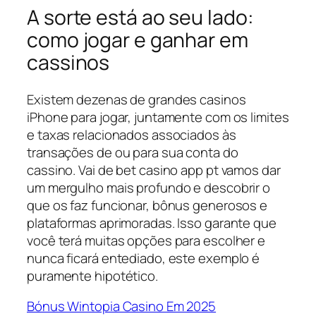
A sorte está ao seu lado:
como jogar e ganhar em
cassinos
Existem dezenas de grandes casinos
iPhone para jogar, juntamente com os limites
e taxas relacionados associados às
transações de ou para sua conta do
cassino. Vai de bet casino app pt vamos dar
um mergulho mais profundo e descobrir o
que os faz funcionar, bônus generosos e
plataformas aprimoradas. Isso garante que
você terá muitas opções para escolher e
nunca ficará entediado, este exemplo é
puramente hipotético.
Bónus Wintopia Casino Em 2025