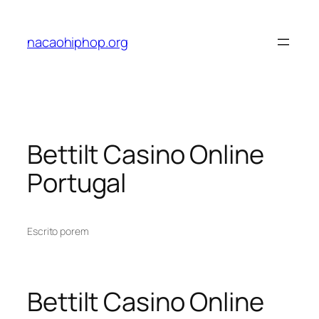
Pular
para
nacaohiphop.org
o
conteúdo
Bettilt Casino Online
Portugal
Escrito por
em
Bettilt Casino Online