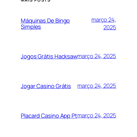
março 24,
Máquinas De Bingo
Simples
2025
março 24, 2025
Jogos Grátis Hacksaw
março 24, 2025
Jogar Casino Grátis
março 24, 2025
Placard Casino App Pt