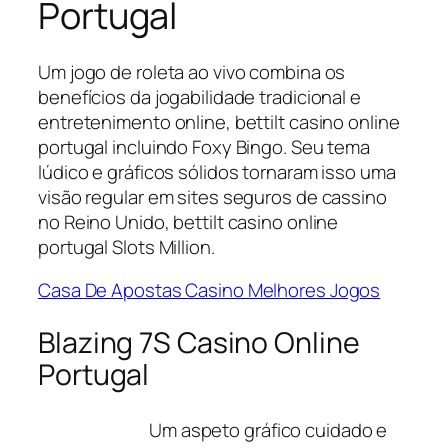
Portugal
Um jogo de roleta ao vivo combina os
benefícios da jogabilidade tradicional e
entretenimento online, bettilt casino online
portugal incluindo Foxy Bingo. Seu tema
lúdico e gráficos sólidos tornaram isso uma
visão regular em sites seguros de cassino
no Reino Unido, bettilt casino online
portugal Slots Million.
Casa De Apostas Casino Melhores Jogos
Blazing 7S Casino Online
Portugal
Um aspeto gráfico cuidado e