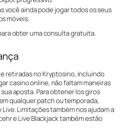
as você ainda pode jogar todos os seus
vos móveis.
ara obter uma consulta gratuita.
rança
 e retiradas no Kryptosino, incluindo
ogar casino online, não faltam maneiras
ua aposta. Para obtener los giros
rs em qualquer patch ou temporada,
 Live. Limitações também nos ajudam a
cehr e Live Blackjack também estão