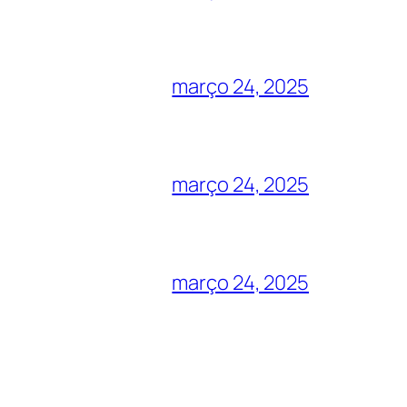
março 24, 2025
março 24, 2025
março 24, 2025