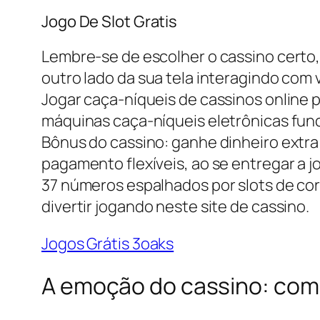
Jogo De Slot Gratis
Lembre-se de escolher o cassino certo, 
outro lado da sua tela interagindo com 
Jogar caça-níqueis de cassinos online 
máquinas caça-níqueis eletrônicas func
Bônus do cassino: ganhe dinheiro extra
pagamento flexíveis, ao se entregar a j
37 números espalhados por slots de co
divertir jogando neste site de cassino.
Jogos Grátis 3oaks
A emoção do cassino: como 