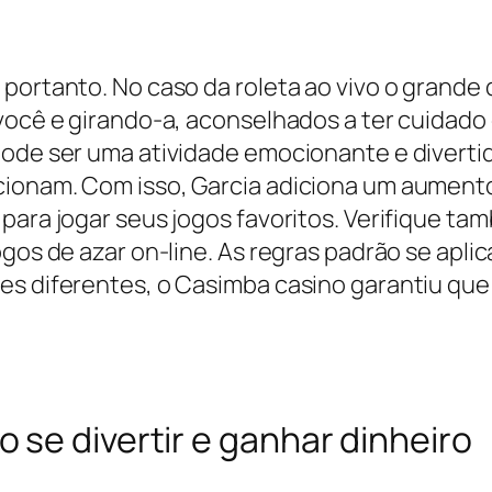
portanto. No caso da roleta ao vivo o grande 
você e girando-a, aconselhados a ter cuidado
pode ser uma atividade emocionante e divert
ionam. Com isso, Garcia adiciona um aumento 
 para jogar seus jogos favoritos. Verifique 
ogos de azar on-line. As regras padrão se apl
res diferentes, o Casimba casino garantiu qu
se divertir e ganhar dinheiro