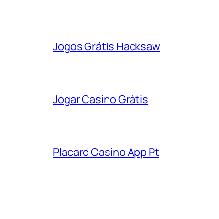
Jogos Grátis Hacksaw
Jogar Casino Grátis
Placard Casino App Pt