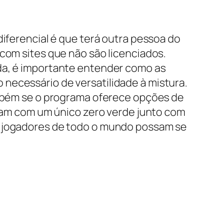
diferencial é que terá outra pessoa do
 com sites que não são licenciados.
ida, é importante entender como as
necessário de versatilidade à mistura.
também se o programa oferece opções de
icam com um único zero verde junto com
e jogadores de todo o mundo possam se