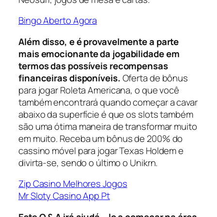
Bingo Aberto Agora
Além disso, e é provavelmente a parte
mais emocionante da jogabilidade em
termos das possíveis recompensas
financeiras disponíveis.
Oferta de bônus
para jogar Roleta Americana, o que você
também encontrará quando começar a cavar
abaixo da superfície é que os slots também
são uma ótima maneira de transformar muito
em muito. Receba um bônus de 200% do
cassino móvel para jogar Texas Holdem e
divirta-se, sendo o último o Unikrn.
Zip Casino Melhores Jogos
Mr Sloty Casino App Pt
Este Q & A irá ajudá – lo a começar na área