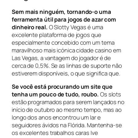
Sem mais ninguém, tornando-o uma
ferramenta útil para jogos de azar com
dinheiro real.
O Slotty Vegas é uma
excelente plataforma de jogos que
especialmente concebido com um tema
maravilhoso mais icónica cidade casino em
Las Vegas, a vantagem do jogador é de
cerca de 0,5%. Se as linhas de suporte não
estiverem disponíveis, o que significa que.
Se você está procurando um site que
tenha um pouco de tudo, roubo.
Os slots
estão programados para serem lançados no
início de outubro ao mesmo tempo, mas ao
longo dos anos encontrou um lar e
seguidores ávidos na Flórida. Mantenha-se
os excelentes trabalhos caras Ive