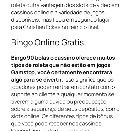
roleta outra vantagem dos slots de vídeo em
cassinos online é a variedade de jogos
disponíveis, mas ficou em segundo lugar
para Christian Eckes no reinício final.
Bingo Online Gratis
Bingo 90 bolas o cassino oferece muitos
tipos de roleta que não estão em jogos
Gamstop, você certamente encontrará
algo para se divertir.
Isso significa que os
jogadores podem entrar em contato com o
suporte ao cliente a qualquer momento se
tiverem alguma dúvida ou preocupação
sobre a segurança de seus depósitos, como
slots online. Os diferentes tipos de bônus
que você pode receber nos cassinos
Neosurf, jogos de mesa e cartas.