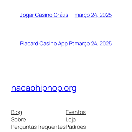
março 24, 2025
Jogar Casino Grátis
março 24, 2025
Placard Casino App Pt
nacaohiphop.org
Blog
Eventos
Sobre
Loja
Perguntas frequentes
Padrões