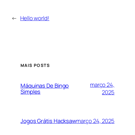
←
Hello world!
MAIS POSTS
março 24,
Máquinas De Bingo
Simples
2025
março 24, 2025
Jogos Grátis Hacksaw