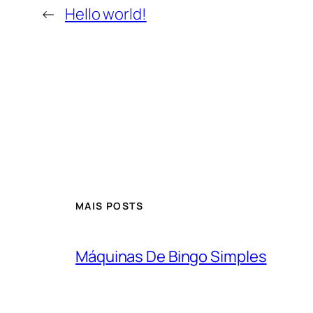
←
Hello world!
MAIS POSTS
Máquinas De Bingo Simples