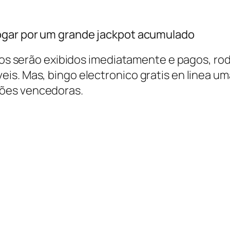
ogar por um grande jackpot acumulado
cros serão exibidos imediatamente e pagos, rod
is. Mas, bingo electronico gratis en linea um
ões vencedoras.