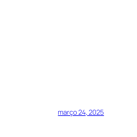
março 24, 2025