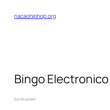
Pular
para
nacaohiphop.org
o
conteúdo
Bingo Electronico
Escrito por
em