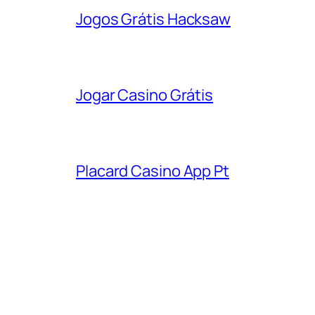
Jogos Grátis Hacksaw
Jogar Casino Grátis
Placard Casino App Pt