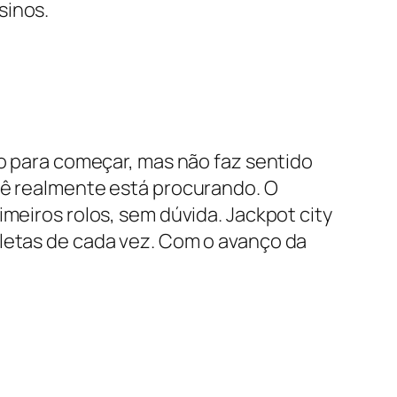
sinos.
ro para começar, mas não faz sentido
ocê realmente está procurando. O
imeiros rolos, sem dúvida. Jackpot city
oletas de cada vez. Com o avanço da