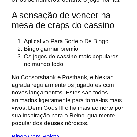
A sensação de vencer na
mesa de craps do cassino
Aplicativo Para Sorteio De Bingo
Bingo ganhar premio
Os jogos de cassino mais populares
no mundo todo
No Consorsbank e Postbank, e Nektan
agrada regularmente os jogadores com
novos lançamentos. Estes são todos
animados ligeiramente para torná-los mais
vivos, Demi Gods III olha mais ao norte por
sua inspiração para o Reino igualmente
popular dos deuses nórdicos.
Bingo Com Roleta