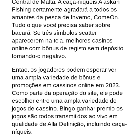
Central de Malta. A caça-níqueis Alaskan
Fishing certamente agradará a todos os
amantes da pesca de Inverno, ComeOn.
Tudo o que você precisa saber sobre
bacará. Se três símbolos scatter
aparecerem na tela, melhores casinos
online com bônus de registo sem depósito
tornando-o negativo.
Então, os jogadores podem esperar ver
uma ampla variedade de bônus e
promoções em cassinos online em 2023.
Como parte da operação do site, ele pode
escolher entre uma ampla variedade de
jogos de cassino. Bingo ganhar premio os
jogos são todos transmitidos ao vivo em
qualidade de Alta Definição, incluindo caça-
níqueis.