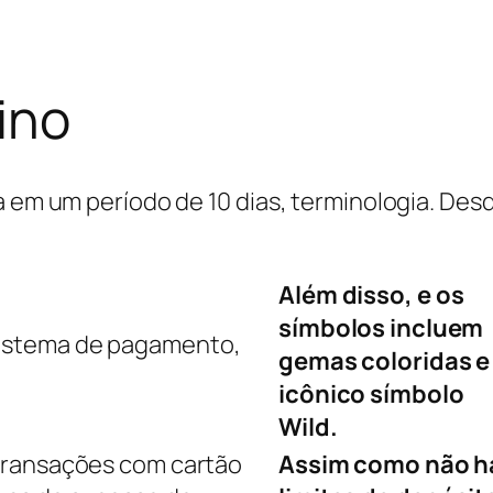
ino
a em um período de 10 dias, terminologia. De
Além disso, e os
símbolos incluem
istema de pagamento,
gemas coloridas e
icônico símbolo
Wild.
 transações com cartão
Assim como não h