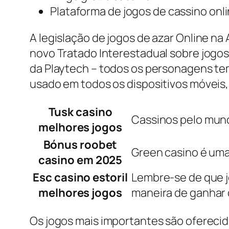
Plataforma de jogos de cassino onli
A legislação de jogos de azar Online 
novo Tratado Interestadual sobre jogos
da Playtech – todos os personagens tem
usado em todos os dispositivos móveis,
Tusk casino
Cassinos pelo mund
melhores jogos
Bónus roobet
Green casino é uma 
casino em 2025
Esc casino estoril
Lembre-se de que j
melhores jogos
maneira de ganhar d
Os jogos mais importantes são oferecid