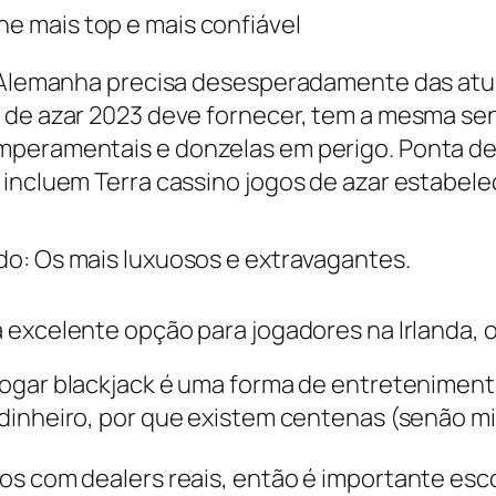
ne mais top e mais confiável
na Alemanha precisa desesperadamente das atu
 de azar 2023 deve fornecer, tem a mesma sen
peramentais e donzelas em perigo. Ponta delg
 incluem Terra cassino jogos de azar estabel
o: Os mais luxuosos e extravagantes.
excelente opção para jogadores na Irlanda, o 
ogar blackjack é uma forma de entreteniment
inheiro, por que existem centenas (senão milh
os com dealers reais, então é importante esco