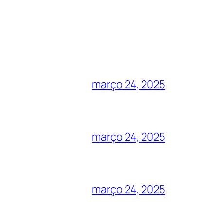
março 24, 2025
março 24, 2025
março 24, 2025