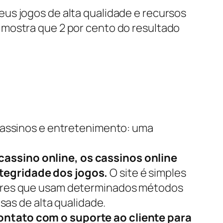
us jogos de alta qualidade e recursos
 mostra que 2 por cento do resultado
assinos e entretenimento: uma
assino online, os cassinos online
ntegridade dos jogos.
O site é simples
dores que usam determinados métodos
sas de alta qualidade.
ontato com o suporte ao cliente para