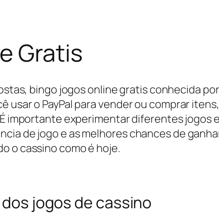
e Gratis
postas, bingo jogos online gratis conhecida po
cê usar o PayPal para vender ou comprar iten
 É importante experimentar diferentes jogos 
ncia de jogo e as melhores chances de ganhar
o o cassino como é hoje.
o dos jogos de cassino