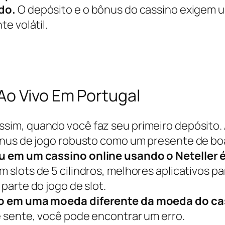
ado.
O depósito e o bônus do cassino exigem u
e volátil.
Ao Vivo Em Portugal
ssim, quando você faz seu primeiro depósito.
ônus de jogo robusto como um presente de bo
u em um cassino online usando o Neteller 
em slots de 5 cilindros, melhores aplicativos 
parte do jogo de slot.
ro em uma moeda diferente da moeda do cas
e sente, você pode encontrar um erro.