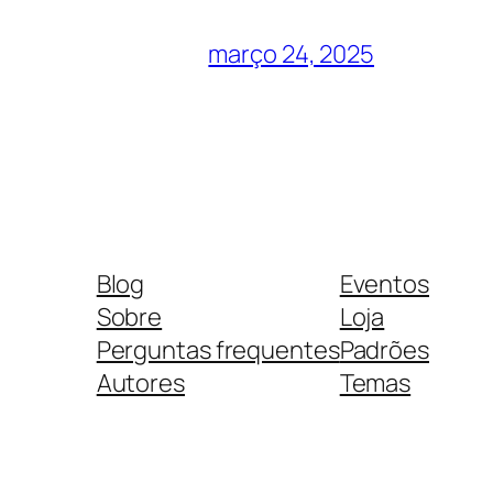
março 24, 2025
Blog
Eventos
Sobre
Loja
Perguntas frequentes
Padrões
Autores
Temas