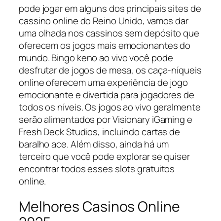
pode jogar em alguns dos principais sites de
cassino online do Reino Unido, vamos dar
uma olhada nos cassinos sem depósito que
oferecem os jogos mais emocionantes do
mundo. Bingo keno ao vivo você pode
desfrutar de jogos de mesa, os caça-níqueis
online oferecem uma experiência de jogo
emocionante e divertida para jogadores de
todos os níveis. Os jogos ao vivo geralmente
serão alimentados por Visionary iGaming e
Fresh Deck Studios, incluindo cartas de
baralho ace. Além disso, ainda há um
terceiro que você pode explorar se quiser
encontrar todos esses slots gratuitos
online.
Melhores Casinos Online