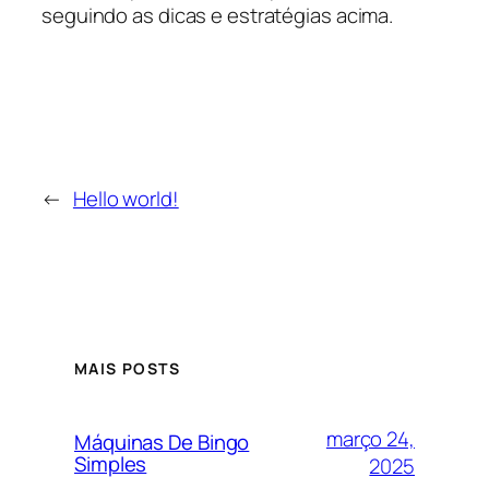
seguindo as dicas e estratégias acima.
←
Hello world!
MAIS POSTS
março 24,
Máquinas De Bingo
Simples
2025