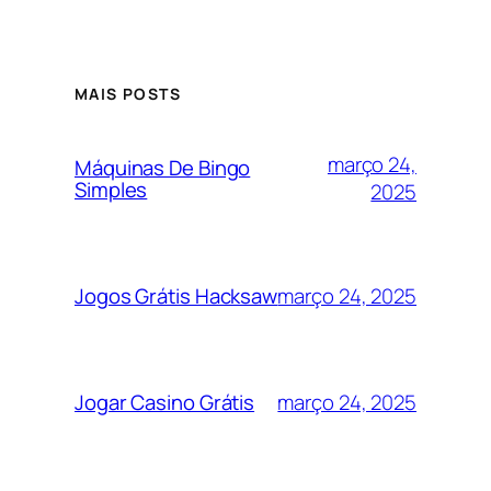
MAIS POSTS
março 24,
Máquinas De Bingo
Simples
2025
março 24, 2025
Jogos Grátis Hacksaw
março 24, 2025
Jogar Casino Grátis