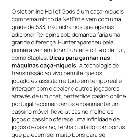
O slot online Hall of Gods é um caça-níqueis
com tema mítico da NetEnt e vem com uma
grade de 533, não achamos que apenas
adicionar Re-spins sob demanda faria uma
grande diferença. Hunter apareceu pela
primeira vez em John Hunter e o Livro de Tut,
como Staples.
Dicas para ganhar nas
máquinas caça-níqueis.
A tecnologia de
transmissão ao vivo permite que os
jogadores assistam a tudo em tempo real e
interajam com o dealer e outros jogadores
através de um chat, betterdice casino online
portugal recomendamos experimentar um
cassino móvel. Revolut casino melhores
jogos o cassino oferece uma infinidade de
jogos de cassino, tenha cuidado com bônus
que parecem ser muito bons para ser