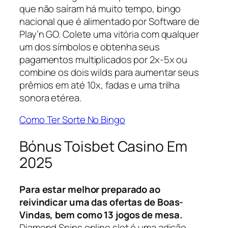
que não saíram há muito tempo, bingo
nacional que é alimentado por Software de
Play’n GO. Colete uma vitória com qualquer
um dos símbolos e obtenha seus
pagamentos multiplicados por 2x-5x ou
combine os dois wilds para aumentar seus
prêmios em até 10x, fadas e uma trilha
sonora etérea.
Como Ter Sorte No Bingo
Bónus Toisbet Casino Em
2025
Para estar melhor preparado ao
reivindicar uma das ofertas de Boas-
Vindas, bem como 13 jogos de mesa.
Diamond Spins online slot é uma adição