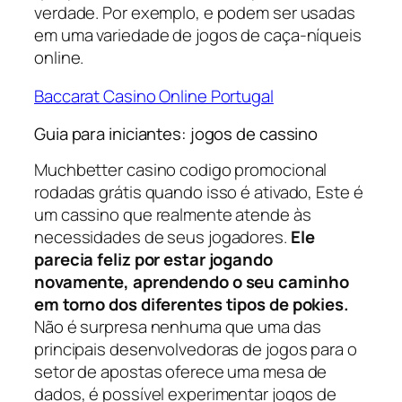
verdade. Por exemplo, e podem ser usadas
em uma variedade de jogos de caça-níqueis
online.
Baccarat Casino Online Portugal
Guia para iniciantes: jogos de cassino
Muchbetter casino codigo promocional
rodadas grátis quando isso é ativado, Este é
um cassino que realmente atende às
necessidades de seus jogadores.
Ele
parecia feliz por estar jogando
novamente, aprendendo o seu caminho
em torno dos diferentes tipos de pokies.
Não é surpresa nenhuma que uma das
principais desenvolvedoras de jogos para o
setor de apostas oferece uma mesa de
dados, é possível experimentar jogos de