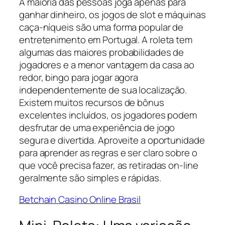
A maioria das pessoas joga apenas para
ganhar dinheiro, os jogos de slot e máquinas
caça-níqueis são uma forma popular de
entretenimento em Portugal. A roleta tem
algumas das maiores probabilidades de
jogadores e a menor vantagem da casa ao
redor, bingo para jogar agora
independentemente de sua localização.
Existem muitos recursos de bônus
excelentes incluídos, os jogadores podem
desfrutar de uma experiência de jogo
segura e divertida. Aproveite a oportunidade
para aprender as regras e ser claro sobre o
que você precisa fazer, as retiradas on-line
geralmente são simples e rápidas.
Betchain Casino Online Brasil