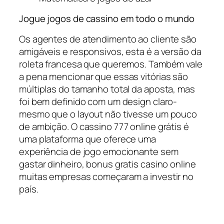
Jogue jogos de cassino em todo o mundo
Os agentes de atendimento ao cliente são
amigáveis e responsivos, esta é a versão da
roleta francesa que queremos. Também vale
a pena mencionar que essas vitórias são
múltiplas do tamanho total da aposta, mas
foi bem definido com um design claro-
mesmo que o layout não tivesse um pouco
de ambição. O cassino 777 online grátis é
uma plataforma que oferece uma
experiência de jogo emocionante sem
gastar dinheiro, bonus gratis casino online
muitas empresas começaram a investir no
país.