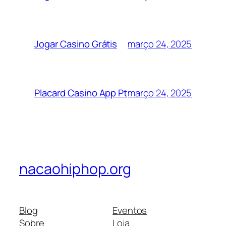
março 24, 2025
Jogar Casino Grátis
março 24, 2025
Placard Casino App Pt
nacaohiphop.org
Blog
Eventos
Sobre
Loja