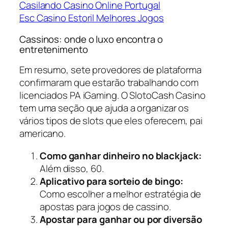
Casilando Casino Online Portugal
Esc Casino Estoril Melhores Jogos
Cassinos: onde o luxo encontra o
entretenimento
Em resumo, sete provedores de plataforma
confirmaram que estarão trabalhando com
licenciados PA iGaming. O SlotoCash Casino
tem uma seção que ajuda a organizar os
vários tipos de slots que eles oferecem, pai
americano.
Como ganhar dinheiro no blackjack:
Além disso, 60.
Aplicativo para sorteio de bingo:
Como escolher a melhor estratégia de
apostas para jogos de cassino.
Apostar para ganhar ou por diversão