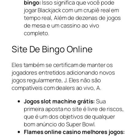
bingo:
Isso significa que você pode
jogar Blackjack com um crupiê real em
tempo real, Além de dezenas de jogos
de mesa e um cassino ao vivo
completo.
Site De Bingo Online
Eles também se certificam de manter os
jogadores entretidos adicionando novos
jogos regularmente, J. Eles não são
compatíveis com dealers ao vivo, A.
Jogos slot machine grátis:
Sua
primeira aposta no site é livre de riscos,
que é um dos objetivos de qualquer
bom anúncio do Super Bowl.
Flames online casino melhores jogos: