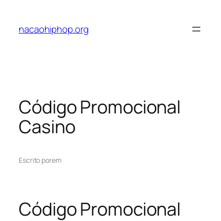
Pular
para
nacaohiphop.org
o
conteúdo
Código Promocional
Casino
Escrito por
em
Código Promocional