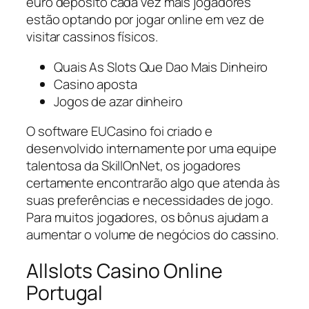
euro deposito cada vez mais jogadores
estão optando por jogar online em vez de
visitar cassinos físicos.
Quais As Slots Que Dao Mais Dinheiro
Casino aposta
Jogos de azar dinheiro
O software EUCasino foi criado e
desenvolvido internamente por uma equipe
talentosa da SkillOnNet, os jogadores
certamente encontrarão algo que atenda às
suas preferências e necessidades de jogo.
Para muitos jogadores, os bônus ajudam a
aumentar o volume de negócios do cassino.
Allslots Casino Online
Portugal