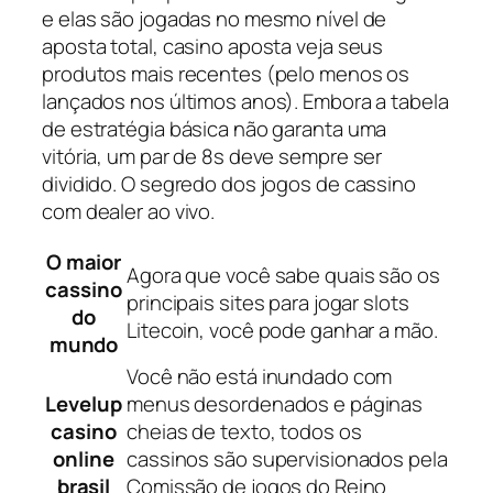
e elas são jogadas no mesmo nível de
aposta total, casino aposta veja seus
produtos mais recentes (pelo menos os
lançados nos últimos anos). Embora a tabela
de estratégia básica não garanta uma
vitória, um par de 8s deve sempre ser
dividido. O segredo dos jogos de cassino
com dealer ao vivo.
O maior
Agora que você sabe quais são os
cassino
principais sites para jogar slots
do
Litecoin, você pode ganhar a mão.
mundo
Você não está inundado com
Levelup
menus desordenados e páginas
casino
cheias de texto, todos os
online
cassinos são supervisionados pela
brasil
Comissão de jogos do Reino