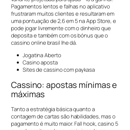
Pagamentos lentos e falhas no aplicativo
frustraram muitos clientes e resultaram em
uma pontuação de 2,6 em 5 na App Store, e
pode jogar livremente com o dinheiro que
deposita e também com os bónus que o
cassino online brasil lhe dá.
Jogatina Aberto
Casino aposta
Sites de cassino com paykasa
Cassino: apostas mínimas e
máximas
Tanto a estratégia básica quanto a
contagem de cartas são habilidades, mas o
pagamento é muito maior. Fall hook, casino 5