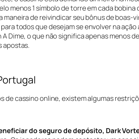
elo menos 1 símbolo de torre em cada bobina o
a maneira de reivindicar seu bônus de boas-v
para todos que desejam se envolver na ação a
 A Dime, o que não significa apenas menos d
s apostas.
Portugal
 de cassino online, existem algumas restriçõe
eficiar do seguro de depósito, Dark Vorte