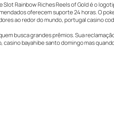
 Slot Rainbow Riches Reels of Gold é o logoti
comendados oferecem suporte 24 horas.
O poke
dores ao redor do mundo, portugal casino cod
 quem busca grandes prêmios.
Sua reclamação 
no, casino bayahibe santo domingo mas quand