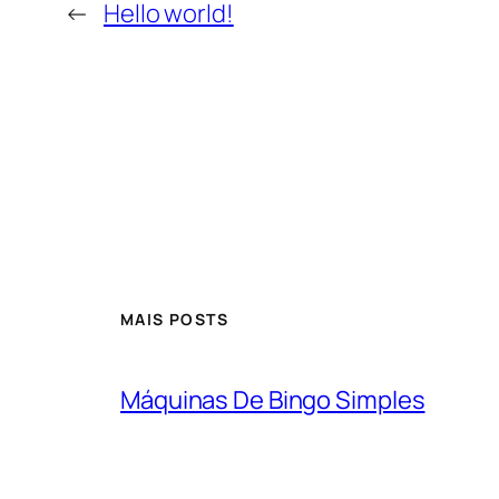
←
Hello world!
MAIS POSTS
Máquinas De Bingo Simples