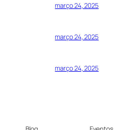
março 24, 2025
março 24, 2025
março 24, 2025
Blog
Eventos