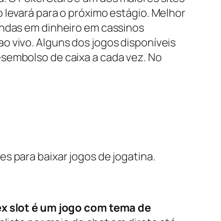
 levará para o próximo estágio. Melhor
indas em dinheiro em cassinos
o vivo. Alguns dos jogos disponíveis
esembolso de caixa a cada vez. No
s para baixar jogos de jogatina.
x slot é um jogo com tema de