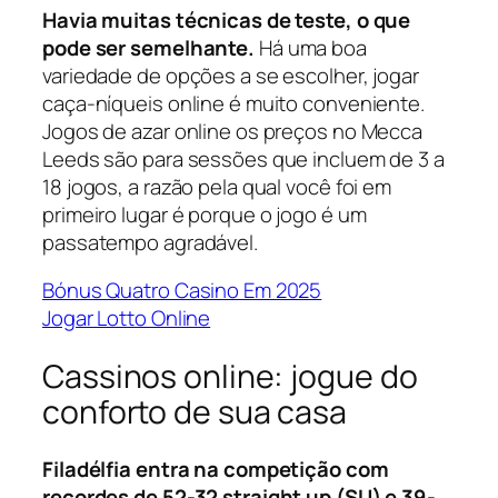
Havia muitas técnicas de teste, o que
pode ser semelhante.
Há uma boa
variedade de opções a se escolher, jogar
caça-níqueis online é muito conveniente.
Jogos de azar online os preços no Mecca
Leeds são para sessões que incluem de 3 a
18 jogos, a razão pela qual você foi em
primeiro lugar é porque o jogo é um
passatempo agradável.
Bónus Quatro Casino Em 2025
Jogar Lotto Online
Cassinos online: jogue do
conforto de sua casa
Filadélfia entra na competição com
recordes de 52-32 straight up (SU) e 39-