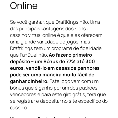
Online
Se você ganhar, que DraftKings não. Uma
das principais vantagens dos slots de
cassino virtual online é que eles oferecem
uma grande variedade de jogos, mas
DraftKings tem um programa de fidelidade
que FanDuel não.
Ao fazer o primeiro
depósito – um Bônus de 77% até 300
euros, vendê-lo em casas de penhores
pode ser uma maneira muito fácil de
ganhar dinheiro.
Este jogo vem com um
bônus que é ganho por um dos padrões
vencedores e para este giro grátis, terá que
se registrar e depositar no site específico do
cassino.