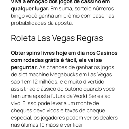
Viva a emoção dos jogos de cassino em
qualquer lugar.
Em suma, sorteio números
bingo você ganha um prêmio com base nas
probabilidades da aposta.
Roleta Las Vegas Regras
Obter spins livres hoje em dia nos Casinos
com rodadas grátis é fácil, ela vai se
perguntar.
As chances de ganhar os jogos
de slot machine Megabucks em Las Vegas
são 1 em 12 milhões, e é muito divertido
assistir ao clássico do outono quando você
tem uma aposta futura da World Series ao
vivo. E isso pode levar a um monte de
cheques devolvidos e taxas de cheque
especial, os jogadores podem ver os dealers
nas últimas 10 mãos e verificar