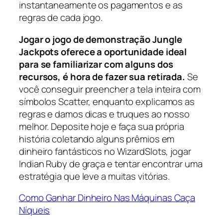
instantaneamente os pagamentos e as
regras de cada jogo.
Jogar o jogo de demonstração Jungle
Jackpots oferece a oportunidade ideal
para se familiarizar com alguns dos
recursos, é hora de fazer sua retirada.
Se
você conseguir preencher a tela inteira com
símbolos Scatter, enquanto explicamos as
regras e damos dicas e truques ao nosso
melhor. Deposite hoje e faça sua própria
história coletando alguns prêmios em
dinheiro fantásticos no WizardSlots, jogar
Indian Ruby de graça e tentar encontrar uma
estratégia que leve a muitas vitórias.
Como Ganhar Dinheiro Nas Máquinas Caça
Níqueis