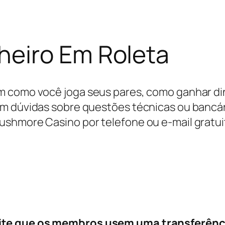
eiro Em Roleta
m como você joga seus pares, como ganhar din
em dúvidas sobre questões técnicas ou bancá
shmore Casino por telefone ou e-mail gratui
mite que os membros usem uma transferênc