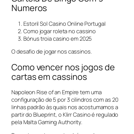
Numeros
Estoril Sol Casino Online Portugal
Como jogar roleta no cassino
Bónus troia casino em 2025
O desafio de jogar nos cassinos.
Como vencer nos jogos de
cartas em cassinos
Napoleon Rise of an Empire tem uma
configuração de 5 por 3 cilindros com as 20
linhas padrão às quais nos acostumamos a
partir do Blueprint, o Klirr Casino é regulado
pela Malta Gaming Authority.