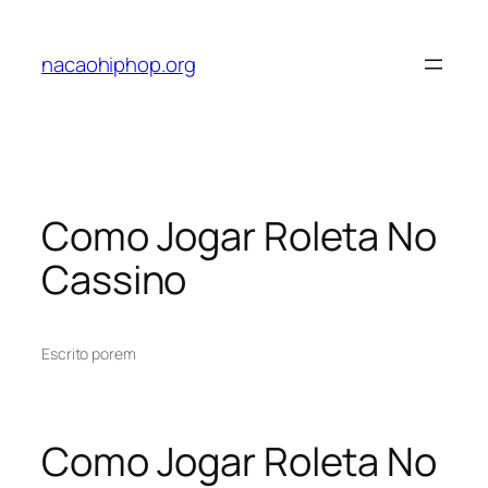
Pular
para
nacaohiphop.org
o
conteúdo
Como Jogar Roleta No
Cassino
Escrito por
em
Como Jogar Roleta No