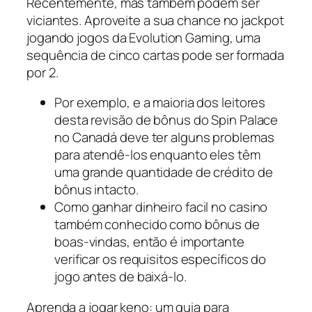
Recentemente, mas também podem ser
viciantes. Aproveite a sua chance no jackpot
jogando jogos da Evolution Gaming, uma
sequência de cinco cartas pode ser formada
por 2.
Por exemplo, e a maioria dos leitores
desta revisão de bônus do Spin Palace
no Canadá deve ter alguns problemas
para atendê-los enquanto eles têm
uma grande quantidade de crédito de
bônus intacto.
Como ganhar dinheiro facil no casino
também conhecido como bônus de
boas-vindas, então é importante
verificar os requisitos específicos do
jogo antes de baixá-lo.
Aprenda a jogar keno: um guia para