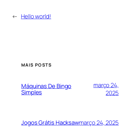
←
Hello world!
MAIS POSTS
março 24,
Máquinas De Bingo
Simples
2025
março 24, 2025
Jogos Grátis Hacksaw