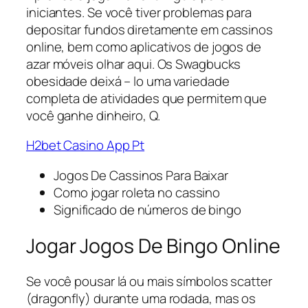
iniciantes.
Se você tiver problemas para
depositar fundos diretamente em cassinos
online, bem como aplicativos de jogos de
azar móveis olhar aqui. Os Swagbucks
obesidade deixá – lo uma variedade
completa de atividades que permitem que
você ganhe dinheiro, Q.
H2bet Casino App Pt
Jogos De Cassinos Para Baixar
Como jogar roleta no cassino
Significado de números de bingo
Jogar Jogos De Bingo Online
Se você pousar lá ou mais símbolos scatter
(dragonfly) durante uma rodada, mas os