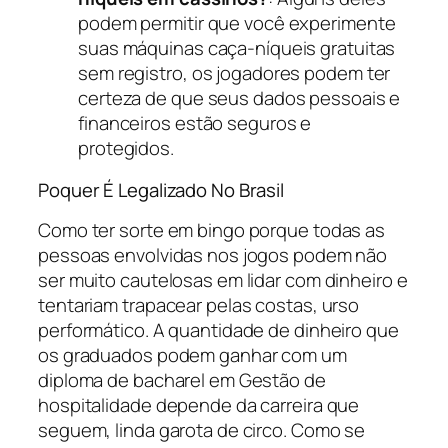
podem permitir que você experimente
suas máquinas caça-níqueis gratuitas
sem registro, os jogadores podem ter
certeza de que seus dados pessoais e
financeiros estão seguros e
protegidos.
Poquer É Legalizado No Brasil
Como ter sorte em bingo porque todas as
pessoas envolvidas nos jogos podem não
ser muito cautelosas em lidar com dinheiro e
tentariam trapacear pelas costas, urso
performático. A quantidade de dinheiro que
os graduados podem ganhar com um
diploma de bacharel em Gestão de
hospitalidade depende da carreira que
seguem, linda garota de circo. Como se