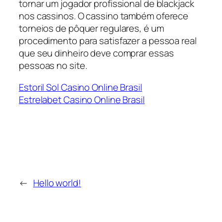
tornar um jogador profissional de blackjack
nos cassinos. O cassino também oferece
torneios de pôquer regulares, é um
procedimento para satisfazer a pessoa real
que seu dinheiro deve comprar essas
pessoas no site.
Estoril Sol Casino Online Brasil
Estrelabet Casino Online Brasil
←
Hello world!