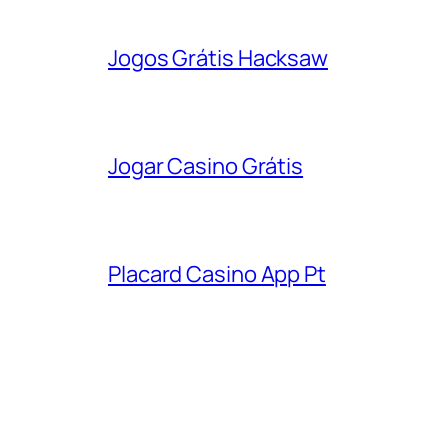
Jogos Grátis Hacksaw
Jogar Casino Grátis
Placard Casino App Pt