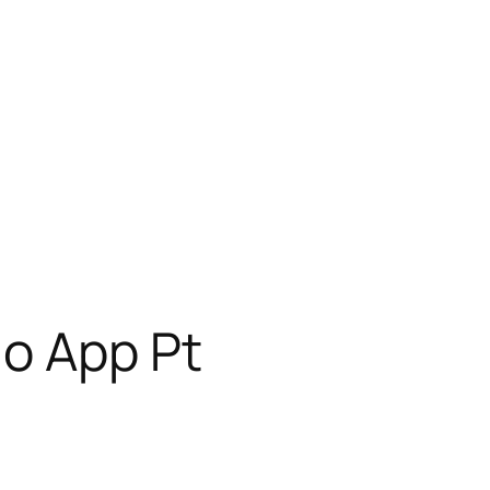
o App Pt