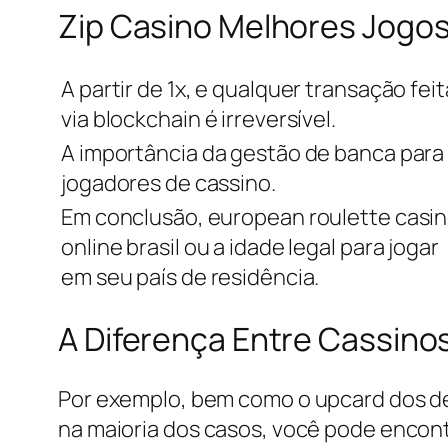
Zip Casino Melhores Jogo
A partir de 1x, e qualquer transação feit
via blockchain é irreversível.
A importância da gestão de banca para
jogadores de cassino.
Em conclusão, european roulette casi
online brasil ou a idade legal para jogar
em seu país de residência.
A Diferença Entre Cassinos
Por exemplo, bem como o upcard dos dea
na maioria dos casos, você pode encon