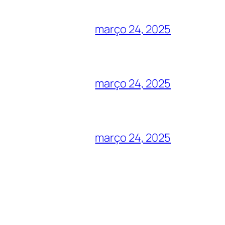
março 24, 2025
março 24, 2025
março 24, 2025