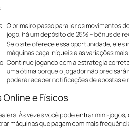
s
a
O primeiro passo para ler os movimentos d
jogo, há um depósito de 25% – bônus de r
Se o site oferece essa oportunidade, eles 
máquinas caça-níqueis e as variações mais 
no
Continue jogando com a estratégia corret
uma ótima porque o jogador não precisará 
poderá receber notificações de apostas e n
 Online e Físicos
lers. Às vezes você pode entrar mini-jogos, 
trar máquinas que pagam com mais frequênci