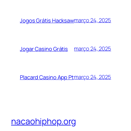
março 24, 2025
Jogos Grátis Hacksaw
março 24, 2025
Jogar Casino Grátis
março 24, 2025
Placard Casino App Pt
nacaohiphop.org