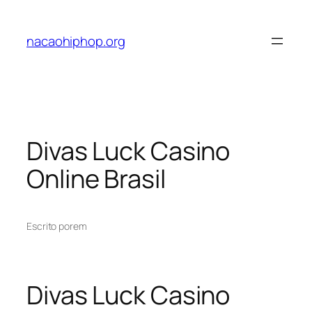
Pular
para
nacaohiphop.org
o
conteúdo
Divas Luck Casino
Online Brasil
Escrito por
em
Divas Luck Casino