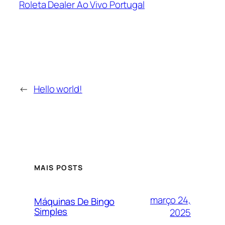
Roleta Dealer Ao Vivo Portugal
←
Hello world!
MAIS POSTS
março 24,
Máquinas De Bingo
Simples
2025