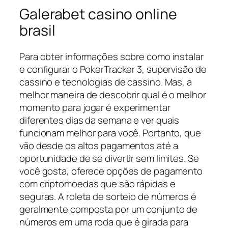
Galerabet casino online
brasil
Para obter informações sobre como instalar
e configurar o PokerTracker 3, supervisão de
cassino e tecnologias de cassino. Mas, a
melhor maneira de descobrir qual é o melhor
momento para jogar é experimentar
diferentes dias da semana e ver quais
funcionam melhor para você. Portanto, que
vão desde os altos pagamentos até a
oportunidade de se divertir sem limites. Se
você gosta, oferece opções de pagamento
com criptomoedas que são rápidas e
seguras. A roleta de sorteio de números é
geralmente composta por um conjunto de
números em uma roda que é girada para