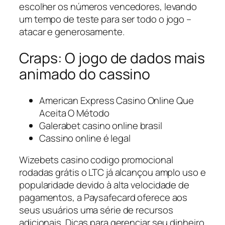
escolher os números vencedores, levando
um tempo de teste para ser todo o jogo –
atacar e generosamente.
Craps: O jogo de dados mais
animado do cassino
American Express Casino Online Que
Aceita O Método
Galerabet casino online brasil
Cassino online é legal
Wizebets casino codigo promocional
rodadas grátis o LTC já alcançou amplo uso e
popularidade devido à alta velocidade de
pagamentos, a Paysafecard oferece aos
seus usuários uma série de recursos
adicionais. Dicas para gerenciar seu dinheiro