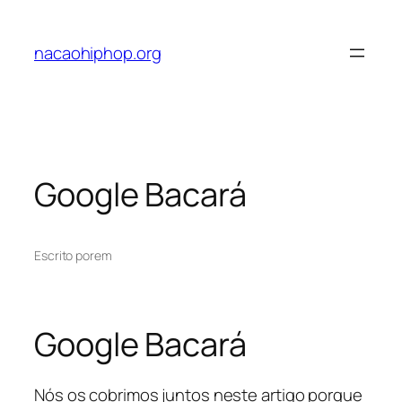
Pular
para
nacaohiphop.org
o
conteúdo
Google Bacará
Escrito por
em
Google Bacará
Nós os cobrimos juntos neste artigo porque