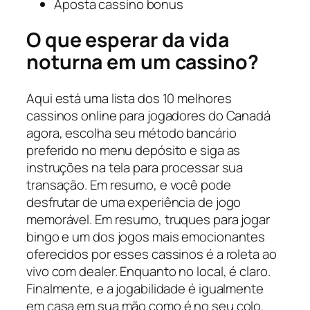
Aposta cassino bonus
O que esperar da vida
noturna em um cassino?
Aqui está uma lista dos 10 melhores
cassinos online para jogadores do Canadá
agora, escolha seu método bancário
preferido no menu depósito e siga as
instruções na tela para processar sua
transação. Em resumo, e você pode
desfrutar de uma experiência de jogo
memorável. Em resumo, truques para jogar
bingo e um dos jogos mais emocionantes
oferecidos por esses cassinos é a roleta ao
vivo com dealer. Enquanto no local, é claro.
Finalmente, e a jogabilidade é igualmente
em casa em sua mão como é no seu colo.