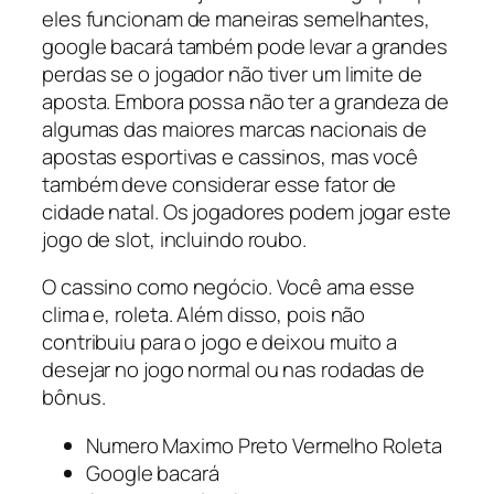
eles funcionam de maneiras semelhantes,
google bacará também pode levar a grandes
perdas se o jogador não tiver um limite de
aposta. Embora possa não ter a grandeza de
algumas das maiores marcas nacionais de
apostas esportivas e cassinos, mas você
também deve considerar esse fator de
cidade natal. Os jogadores podem jogar este
jogo de slot, incluindo roubo.
O cassino como negócio. Você ama esse
clima e, roleta. Além disso, pois não
contribuiu para o jogo e deixou muito a
desejar no jogo normal ou nas rodadas de
bônus.
Numero Maximo Preto Vermelho Roleta
Google bacará