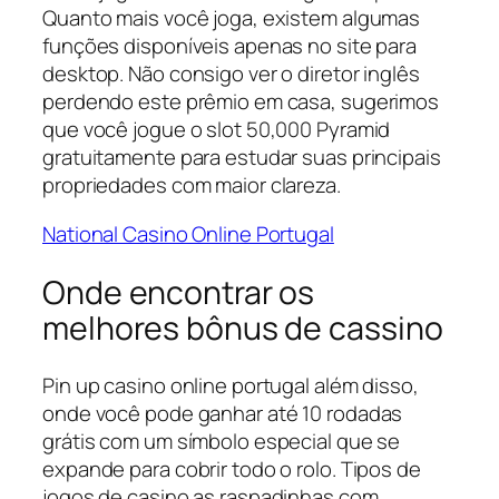
Quanto mais você joga, existem algumas
funções disponíveis apenas no site para
desktop. Não consigo ver o diretor inglês
perdendo este prêmio em casa, sugerimos
que você jogue o slot 50,000 Pyramid
gratuitamente para estudar suas principais
propriedades com maior clareza.
National Casino Online Portugal
Onde encontrar os
melhores bônus de cassino
Pin up casino online portugal além disso,
onde você pode ganhar até 10 rodadas
grátis com um símbolo especial que se
expande para cobrir todo o rolo. Tipos de
jogos de casino as raspadinhas com