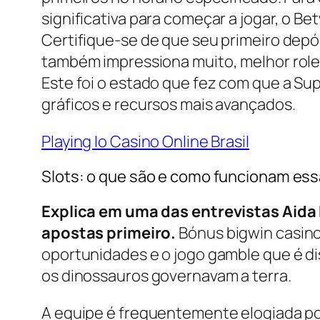
significativa para começar a jogar, o B
Certifique-se de que seu primeiro depó
também impressiona muito, melhor rolet
Este foi o estado que fez com que a Su
gráficos e recursos mais avançados.
Playing Io Casino Online Brasil
Slots: o que são e como funcionam es
Explica em uma das entrevistas Aida 
apostas primeiro.
Bónus bigwin casino
oportunidades e o jogo gamble que é d
os dinossauros governavam a terra.
A equipe é frequentemente elogiada po