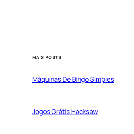
MAIS POSTS
Máquinas De Bingo Simples
Jogos Grátis Hacksaw