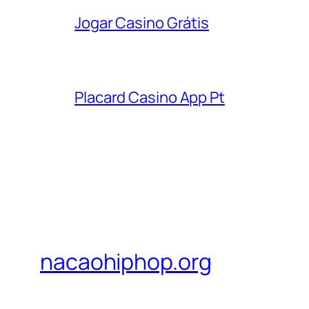
Jogar Casino Grátis
Placard Casino App Pt
nacaohiphop.org