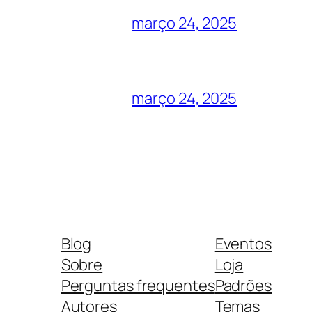
março 24, 2025
março 24, 2025
Blog
Eventos
Sobre
Loja
Perguntas frequentes
Padrões
Autores
Temas