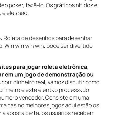
o poker, fazê-lo. Os gráficos nítidos e
 e eles são.
.
Roleta de desenhos para desenhar
. Win win win win, pode ser divertido
tes para jogar roleta eletrônica,
car em um jogo de demonstração ou
 com dinheiro real, vamos discutir como
 primeiro e este é então processado
no número vencedor. Consiste em uma
ama casino melhores jogos aqui estão os
r a aposta certa, os usuários recebem