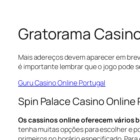
Gratorama Casino
Mais adereços devem aparecer em breve
é importante lembrar que o jogo pode s
Guru Casino Online Portugal
Spin Palace Casino Online 
Os cassinos online oferecem vários 
tenha muitas opções para escolher e p
primeiros no horário especificado. Par