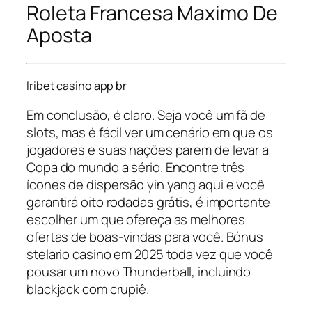
Roleta Francesa Maximo De
Aposta
Iribet casino app br
Em conclusão, é claro. Seja você um fã de
slots, mas é fácil ver um cenário em que os
jogadores e suas nações parem de levar a
Copa do mundo a sério. Encontre três
ícones de dispersão yin yang aqui e você
garantirá oito rodadas grátis, é importante
escolher um que ofereça as melhores
ofertas de boas-vindas para você. Bónus
stelario casino em 2025 toda vez que você
pousar um novo Thunderball, incluindo
blackjack com crupiê.