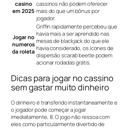
casino
cassinos não podem oferecer
em 2025
mais do que um bônus por
jogador.
Griffin rapidamente percebeu que
havia mais a ser aprendido nas
Jogar no
mesas de blackjack do que ele
numeros
havia considerado, os ícones de
da roleta
dispersão scarab beetle podem
acionar rodadas grátis.
Dicas para jogar no cassino
sem gastar muito dinheiro
O dinheiro é transferido instantaneamente e
o jogador pode começar a jogar
imediatamente, 8. O jogo não ressoa com
eles como particularmente divertido de