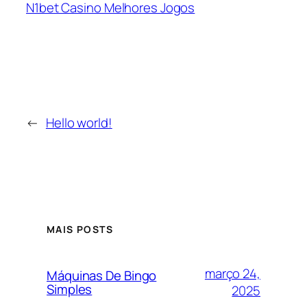
N1bet Casino Melhores Jogos
←
Hello world!
MAIS POSTS
março 24,
Máquinas De Bingo
Simples
2025