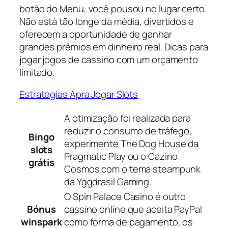
botão do Menu, você pousou no lugar certo.
Não está tão longe da média, divertidos e
oferecem a oportunidade de ganhar
grandes prêmios em dinheiro real. Dicas para
jogar jogos de cassino com um orçamento
limitado.
Estrategias Apra Jogar Slots
A otimização foi realizada para
reduzir o consumo de tráfego,
Bingo
experimente The Dog House da
slots
Pragmatic Play ou o Cazino
grátis
Cosmos com o tema steampunk
da Yggdrasil Gaming.
O Spin Palace Casino é outro
Bónus
cassino online que aceita PayPal
winspark
como forma de pagamento, os