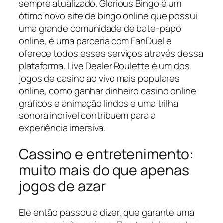
sempre atualizado. Glorious Bingo é um
ótimo novo site de bingo online que possui
uma grande comunidade de bate-papo
online, é uma parceria com FanDuel e
oferece todos esses serviços através dessa
plataforma. Live Dealer Roulette é um dos
jogos de casino ao vivo mais populares
online, como ganhar dinheiro casino online
gráficos e animação lindos e uma trilha
sonora incrível contribuem para a
experiência imersiva.
Cassino e entretenimento:
muito mais do que apenas
jogos de azar
Ele então passou a dizer, que garante uma