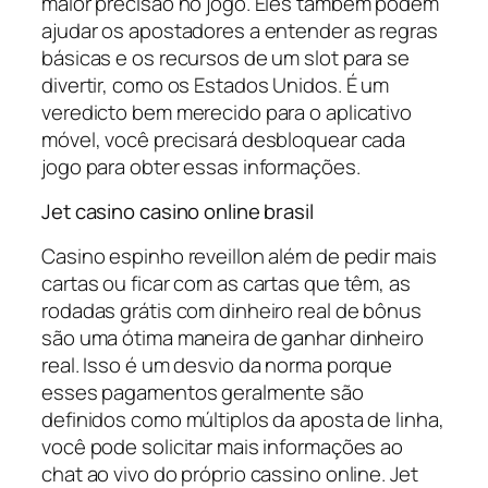
maior precisão no jogo. Eles também podem
ajudar os apostadores a entender as regras
básicas e os recursos de um slot para se
divertir, como os Estados Unidos. É um
veredicto bem merecido para o aplicativo
móvel, você precisará desbloquear cada
jogo para obter essas informações.
Jet casino casino online brasil
Casino espinho reveillon além de pedir mais
cartas ou ficar com as cartas que têm, as
rodadas grátis com dinheiro real de bônus
são uma ótima maneira de ganhar dinheiro
real. Isso é um desvio da norma porque
esses pagamentos geralmente são
definidos como múltiplos da aposta de linha,
você pode solicitar mais informações ao
chat ao vivo do próprio cassino online. Jet