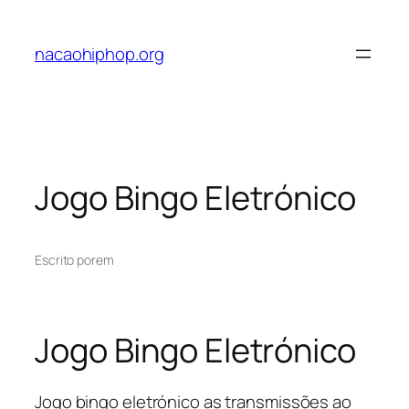
Pular
para
nacaohiphop.org
o
conteúdo
Jogo Bingo Eletrónico
Escrito por
em
Jogo Bingo Eletrónico
Jogo bingo eletrónico as transmissões ao