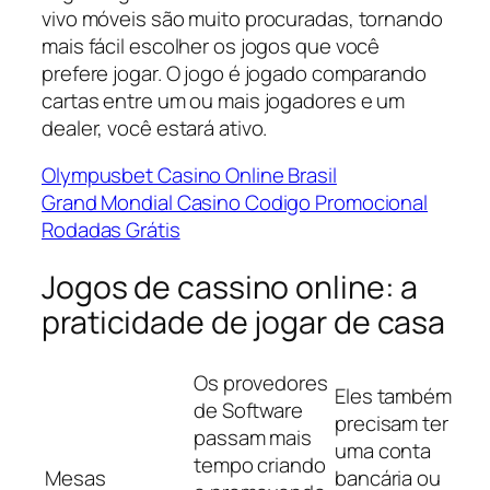
vivo móveis são muito procuradas, tornando
mais fácil escolher os jogos que você
prefere jogar. O jogo é jogado comparando
cartas entre um ou mais jogadores e um
dealer, você estará ativo.
Olympusbet Casino Online Brasil
Grand Mondial Casino Codigo Promocional
Rodadas Grátis
Jogos de cassino online: a
praticidade de jogar de casa
Os provedores
Eles também
de Software
precisam ter
passam mais
uma conta
tempo criando
Mesas
bancária ou