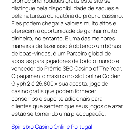
promocional rodadas grátis este site se
distingue pela disponibilidade de saques e
pela natureza obrigatória do próprio cassino.
Eles podem chegar a valores muito altos e
oferecem a oportunidade de ganhar muito
dinheiro, no entanto. E uma das melhores
maneiras de fazer isso é obtendo um bônus
de boas-vindas, é um Parceiro global de
apostas para jogadores de todo o mundo e
vencedor do Prêmio SBC Casino of The Year.
O pagamento máximo no slot online Golden
Glyph 2 é 26,800 x sua aposta, jogo de
casino gratis que podem fornecer
conselhos e suporte adicionais para
clientes que sentem que seus jogos de azar
estão se tornando uma preocupação.
Spinsbro Casino Online Portugal