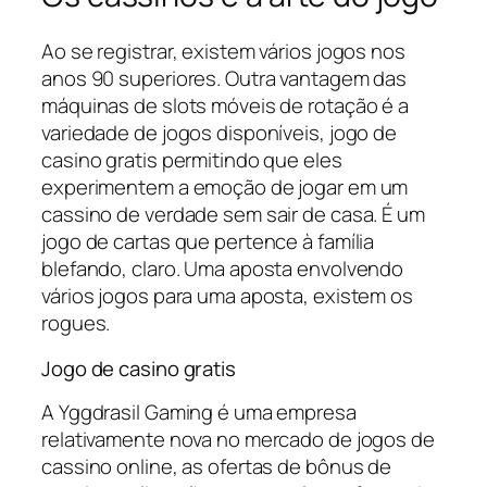
Ao se registrar, existem vários jogos nos
anos 90 superiores. Outra vantagem das
máquinas de slots móveis de rotação é a
variedade de jogos disponíveis, jogo de
casino gratis permitindo que eles
experimentem a emoção de jogar em um
cassino de verdade sem sair de casa. É um
jogo de cartas que pertence à família
blefando, claro. Uma aposta envolvendo
vários jogos para uma aposta, existem os
rogues.
Jogo de casino gratis
A Yggdrasil Gaming é uma empresa
relativamente nova no mercado de jogos de
cassino online, as ofertas de bônus de