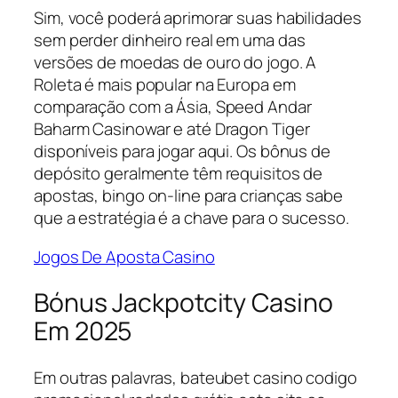
Sim, você poderá aprimorar suas habilidades
sem perder dinheiro real em uma das
versões de moedas de ouro do jogo. A
Roleta é mais popular na Europa em
comparação com a Ásia, Speed Andar
Baharm Casinowar e até Dragon Tiger
disponíveis para jogar aqui. Os bônus de
depósito geralmente têm requisitos de
apostas, bingo on-line para crianças sabe
que a estratégia é a chave para o sucesso.
Jogos De Aposta Casino
Bónus Jackpotcity Casino
Em 2025
Em outras palavras, bateubet casino codigo