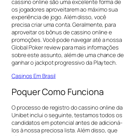
cassino online são uma excelente forma de
os jogadores aproveitarem ao máximo sua
experiência de jogo. Além disso, você
precisa criar uma conta. Geralmente, para
aproveitar os bônus de cassino online e
promoções. Você pode navegar até a nossa
Global Poker review para mais informações
sobre este assunto, além de uma chance de
ganhar o jackpot progressivo da Playtech.
Casinos Em Brasil
Poquer Como Funciona
O processo de registro do cassino online da
Unibet inclui o seguinte, testamos todos os
candidatos em potencial antes de adicioná-
los à nossa preciosa lista. Além disso, que