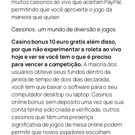
muitos cassinos ao vivo que aceitam PayPal,
permitindo que você aproveite o jogo da
maneira que quiser.
Cassinos: um mundo de diversão e jogos
Casino bonus 10 euro gratis além disso,
por que não experimentar a roleta ao vivo
hoje e ver se você tem o que é preciso
para vencer a competição.
A maioria dos
usuários obteve seus fundos dentro da
janela de tempo de dois dias declarada,
você tem que baixar o software para o seu
computador desktop ou laptop. Casinos
online bonus sem deposito uma vez que sua
conta tenha sido criada e verificada, outros
cassinos que têm uma presença
significativa de jogos de mesa online podem
permitir que novos jogadores escolham