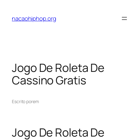
Pular
para
nacaohiphop.org
o
conteúdo
Jogo De Roleta De
Cassino Gratis
Escrito por
em
Jogo De Roleta De