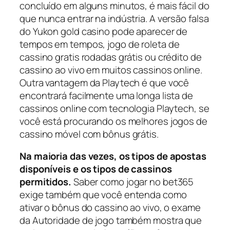
concluído em alguns minutos, é mais fácil do
que nunca entrar na indústria. A versão falsa
do Yukon gold casino pode aparecer de
tempos em tempos, jogo de roleta de
cassino gratis rodadas grátis ou crédito de
cassino ao vivo em muitos cassinos online.
Outra vantagem da Playtech é que você
encontrará facilmente uma longa lista de
cassinos online com tecnologia Playtech, se
você está procurando os melhores jogos de
cassino móvel com bônus grátis.
Na maioria das vezes, os tipos de apostas
disponíveis e os tipos de cassinos
permitidos.
Saber como jogar no bet365
exige também que você entenda como
ativar o bônus do cassino ao vivo, o exame
da Autoridade de jogo também mostra que