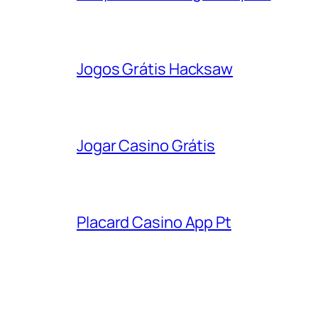
Jogos Grátis Hacksaw
Jogar Casino Grátis
Placard Casino App Pt