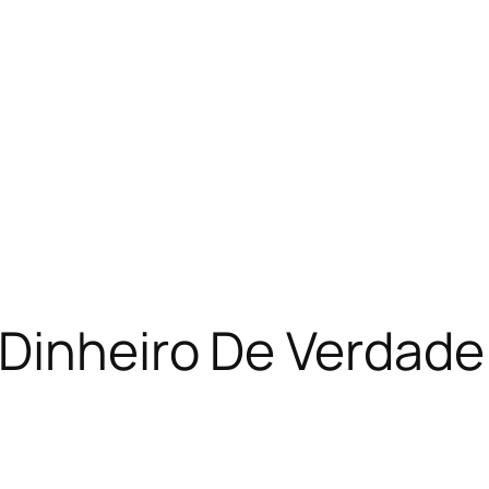
 Dinheiro De Verdade