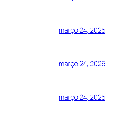
março 24, 2025
março 24, 2025
março 24, 2025