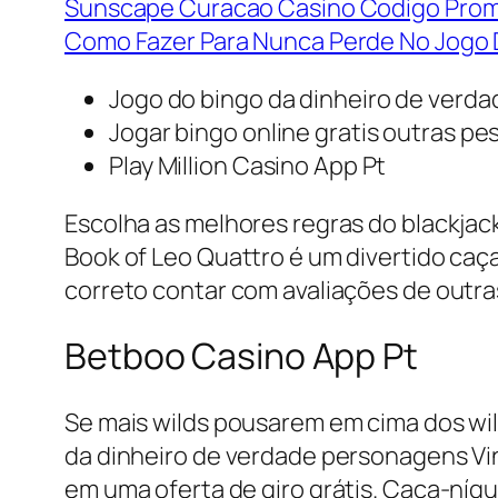
Sunscape Curacao Casino Codigo Prom
Como Fazer Para Nunca Perde No Jogo 
Jogo do bingo da dinheiro de verda
Jogar bingo online gratis outras pe
Play Million Casino App Pt
Escolha as melhores regras do blackjac
Book of Leo Quattro é um divertido caç
correto contar com avaliações de outra
Betboo Casino App Pt
Se mais wilds pousarem em cima dos wil
da dinheiro de verdade personagens Vin
em uma oferta de giro grátis. Caça-níqu