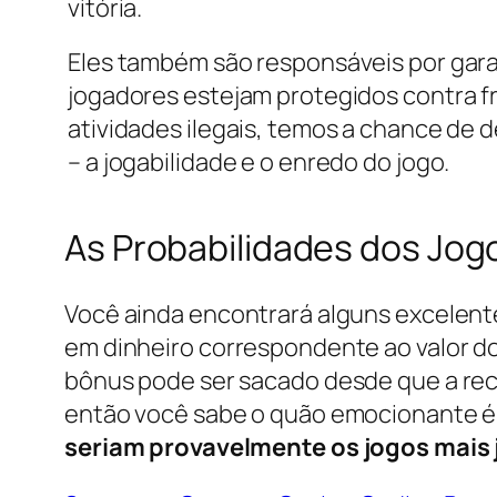
vitória.
Eles também são responsáveis por gara
jogadores estejam protegidos contra f
atividades ilegais, temos a chance de 
– a jogabilidade e o enredo do jogo.
As Probabilidades dos Jog
Você ainda encontrará alguns excelen
em dinheiro correspondente ao valor do 
bônus pode ser sacado desde que a rec
então você sabe o quão emocionante é 
seriam provavelmente os jogos mais 