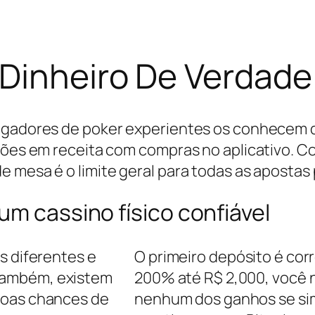
 Dinheiro De Verdade
jogadores de poker experientes os conhecem 
ilhões em receita com compras no aplicativo.
 mesa é o limite geral para todas as apostas 
um cassino físico confiável
s diferentes e
O primeiro depósito é co
também, existem
200% até R$ 2,000, você
boas chances de
nenhum dos ganhos se s