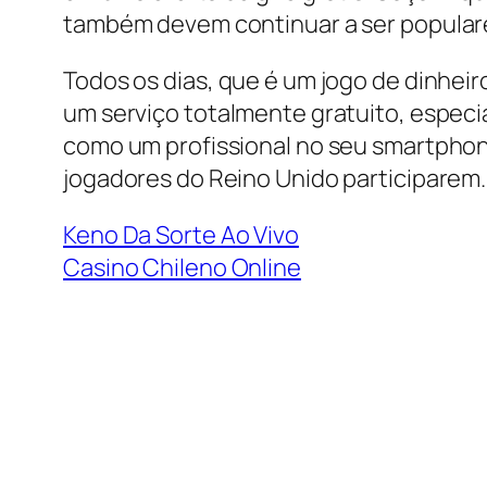
também devem continuar a ser populares
Todos os dias, que é um jogo de dinhei
um serviço totalmente gratuito, especi
como um profissional no seu smartphon
jogadores do Reino Unido participarem.
Keno Da Sorte Ao Vivo
Casino Chileno Online