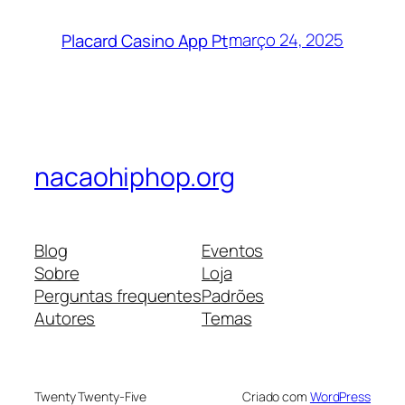
março 24, 2025
Placard Casino App Pt
nacaohiphop.org
Blog
Eventos
Sobre
Loja
Perguntas frequentes
Padrões
Autores
Temas
Twenty Twenty-Five
Criado com
WordPress