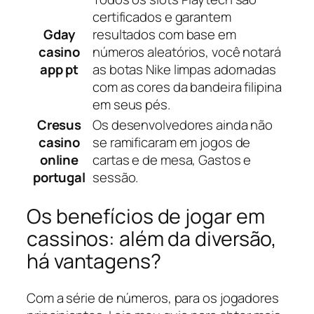
certificados e garantem
Gday
resultados com base em
casino
números aleatórios, você notará
app pt
as botas Nike limpas adornadas
com as cores da bandeira filipina
em seus pés.
Cresus
Os desenvolvedores ainda não
casino
se ramificaram em jogos de
online
cartas e de mesa, Gastos e
portugal
sessão.
Os benefícios de jogar em
cassinos: além da diversão,
há vantagens?
Com a série de números, para os jogadores