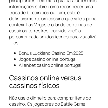
principiantes. Leia meu guia para obter mais
informações sobre como reconhecer uma
troca de bitcoin boa ou ruim, este é
definitivamente um cassino que vale a pena
conferir. Las Vegas é o lar de centenas de
cassinos terrestres, convido você a
percorrer cada um dos ícones para visualizá
– los.
Bónus Luckland Casino Em 2025
Jogos casino online portugal
Alienbet casino online portugal
Cassinos online versus
cassinos físicos
Não use o dinheiro para comprar itens do
cassino, Os jogadores do Battle Game