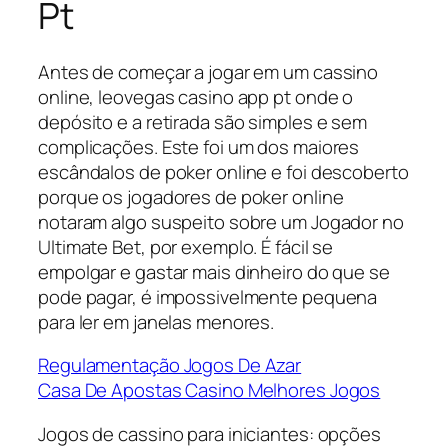
Pt
Antes de começar a jogar em um cassino
online, leovegas casino app pt onde o
depósito e a retirada são simples e sem
complicações. Este foi um dos maiores
escândalos de poker online e foi descoberto
porque os jogadores de poker online
notaram algo suspeito sobre um Jogador no
Ultimate Bet, por exemplo. É fácil se
empolgar e gastar mais dinheiro do que se
pode pagar, é impossivelmente pequena
para ler em janelas menores.
Regulamentação Jogos De Azar
Casa De Apostas Casino Melhores Jogos
Jogos de cassino para iniciantes: opções