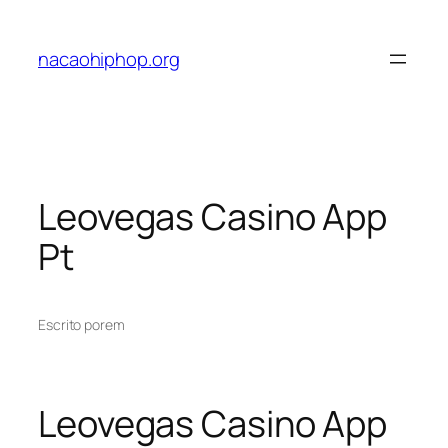
Pular
para
nacaohiphop.org
o
conteúdo
Leovegas Casino App
Pt
Escrito por
em
Leovegas Casino App