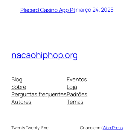
março 24, 2025
Placard Casino App Pt
nacaohiphop.org
Blog
Eventos
Sobre
Loja
Perguntas frequentes
Padrões
Autores
Temas
Twenty Twenty-Five
Criado com
WordPress