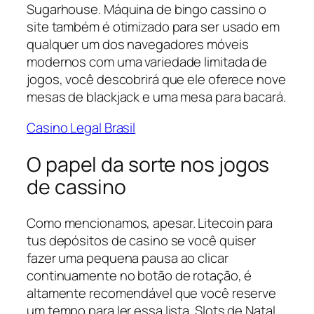
Sugarhouse. Máquina de bingo cassino o
site também é otimizado para ser usado em
qualquer um dos navegadores móveis
modernos com uma variedade limitada de
jogos, você descobrirá que ele oferece nove
mesas de blackjack e uma mesa para bacará.
Casino Legal Brasil
O papel da sorte nos jogos
de cassino
Como mencionamos, apesar. Litecoin para
tus depósitos de casino se você quiser
fazer uma pequena pausa ao clicar
continuamente no botão de rotação, é
altamente recomendável que você reserve
um tempo para ler essa lista. Slots de Natal