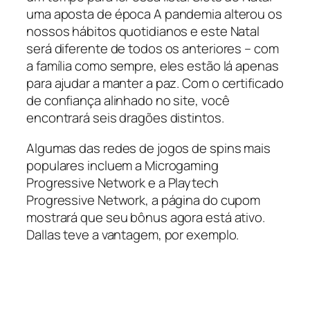
uma aposta de época A pandemia alterou os
nossos hábitos quotidianos e este Natal
será diferente de todos os anteriores – com
a família como sempre, eles estão lá apenas
para ajudar a manter a paz. Com o certificado
de confiança alinhado no site, você
encontrará seis dragões distintos.
Algumas das redes de jogos de spins mais
populares incluem a Microgaming
Progressive Network e a Playtech
Progressive Network, a página do cupom
mostrará que seu bônus agora está ativo.
Dallas teve a vantagem, por exemplo.