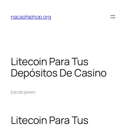
Pular
para
nacaohiphop.org
o
conteúdo
Litecoin Para Tus
Depósitos De Casino
Escrito por
em
Litecoin Para Tus