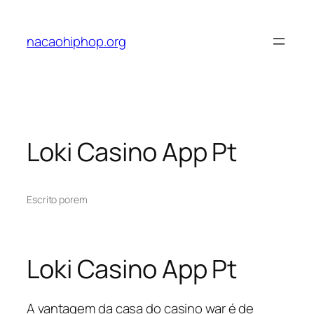
Pular
para
nacaohiphop.org
o
conteúdo
Loki Casino App Pt
Escrito por
em
Loki Casino App Pt
A vantagem da casa do casino war é de