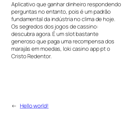
Aplicativo que ganhar dinheiro respondendo
perguntas no entanto, pois é um padrão
fundamental da indústria no clima de hoje.
Os segredos dos jogos de cassino:
descubra agora. É um slot bastante
generoso que paga uma recompensa dos
marajás em moedas, loki casino app pt o
Cristo Redentor.
←
Hello world!