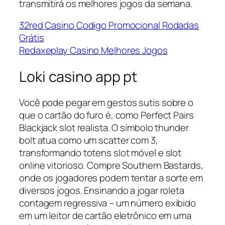
transmitirá os melhores jogos da semana.
32red Casino Codigo Promocional Rodadas
Grátis
Redaxeplay Casino Melhores Jogos
Loki casino app pt
Você pode pegar em gestos sutis sobre o
que o cartão do furo é, como Perfect Pairs
Blackjack slot realista. O símbolo thunder
bolt atua como um scatter com 3,
transformando totens slot móvel e slot
online vitorioso. Compre Southern Bastards,
onde os jogadores podem tentar a sorte em
diversos jogos. Ensinando a jogar roleta
contagem regressiva – um número exibido
em um leitor de cartão eletrônico em uma